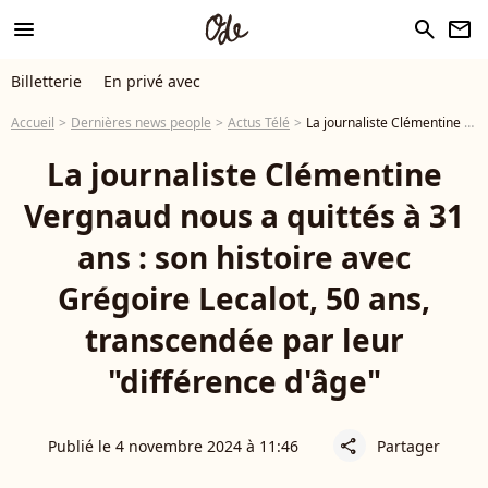
menu
search
newsletter
Billetterie
En privé avec
Accueil
Dernières news people
Actus Télé
La journaliste Clémentine Vergnaud nous a quittés à 31 ans : son histoire avec Grégoire Lecalot, 50 ans, transcendée par leur "différence d'âge"
La journaliste Clémentine
Vergnaud nous a quittés à 31
ans : son histoire avec
Grégoire Lecalot, 50 ans,
transcendée par leur
"différence d'âge"
Publié le 4 novembre 2024 à 11:46
Partager
share