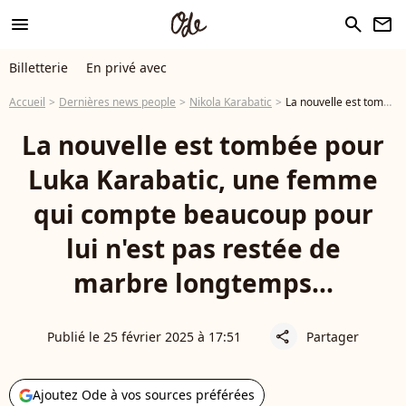
menu
search
newsletter
Billetterie
En privé avec
Accueil
Dernières news people
Nikola Karabatic
La nouvelle est tombée pour Luka Karabatic, une femme qui compte beaucoup pour lui n'est pas restée de marbre longtemps...
La nouvelle est tombée pour
Luka Karabatic, une femme
qui compte beaucoup pour
lui n'est pas restée de
marbre longtemps...
Publié le 25 février 2025 à 17:51
Partager
share
Ajoutez Ode à vos sources préférées