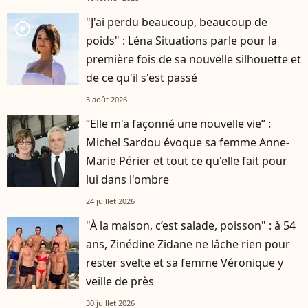
"J'ai perdu beaucoup, beaucoup de
player2
poids" : Léna Situations parle pour la
première fois de sa nouvelle silhouette et
de ce qu'il s'est passé
3 août 2026
“Elle m'a façonné une nouvelle vie” :
Michel Sardou évoque sa femme Anne-
Marie Périer et tout ce qu'elle fait pour
lui dans l'ombre
24 juillet 2026
"À la maison, c’est salade, poisson" : à 54
ans, Zinédine Zidane ne lâche rien pour
rester svelte et sa femme Véronique y
veille de près
30 juillet 2026