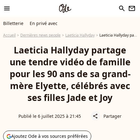
menu
search
newsletter
Billetterie
En privé avec
Accueil
Dernières news people
Laeticia Hallyday
Laeticia Hallyday partage une tendre vidéo de famille pour les 90 ans de sa grand-mère Elyette, célébrés avec ses filles Jade et Joy
Laeticia Hallyday partage
une tendre vidéo de famille
pour les 90 ans de sa grand-
mère Elyette, célébrés avec
ses filles Jade et Joy
Publié le 6 juillet 2025 à 21:45
Partager
share
Ajoutez Ode à vos sources préférées