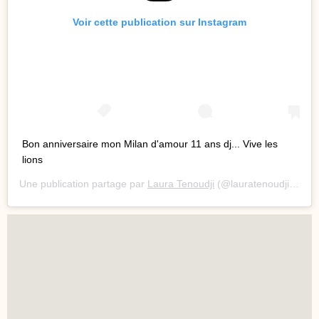
Voir cette publication sur Instagram
Bon anniversaire mon Milan d'amour 11 ans dj... Vive les
lions
Une publication partage par
Laura Tenoudji
(@lauratenoudji) le
1 