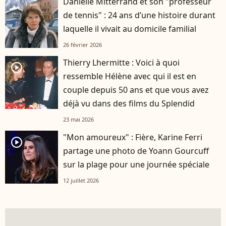
Danielle Mitterrand et son "professeur
de tennis" : 24 ans d’une histoire durant
laquelle il vivait au domicile familial
26 février 2026
Thierry Lhermitte : Voici à quoi
player2
ressemble Hélène avec qui il est en
couple depuis 50 ans et que vous avez
déjà vu dans des films du Splendid
23 mai 2026
"Mon amoureux" : Fière, Karine Ferri
player2
partage une photo de Yoann Gourcuff
sur la plage pour une journée spéciale
12 juillet 2026