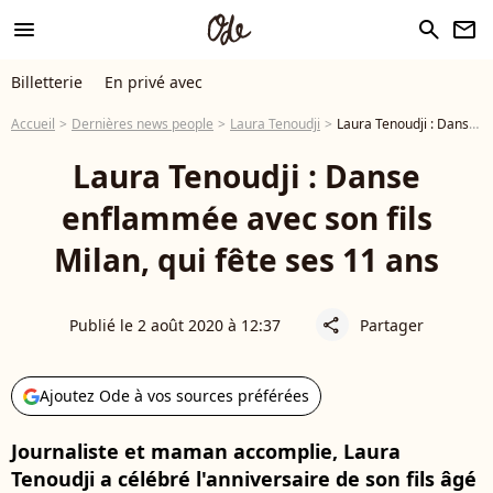
menu
search
newsletter
Billetterie
En privé avec
Accueil
Dernières news people
Laura Tenoudji
Laura Tenoudji : Danse enflammée avec son fils Milan, qui fête ses 11 ans
Laura Tenoudji : Danse
enflammée avec son fils
Milan, qui fête ses 11 ans
Publié le 2 août 2020 à 12:37
Partager
share
Ajoutez Ode à vos sources préférées
Journaliste et maman accomplie, Laura
Tenoudji a célébré l'anniversaire de son fils âgé