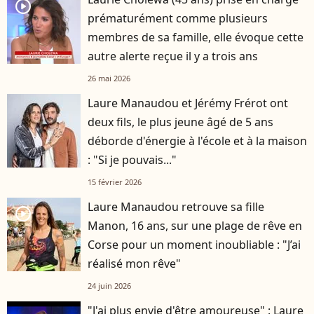
player2
prématurément comme plusieurs
membres de sa famille, elle évoque cette
autre alerte reçue il y a trois ans
26 mai 2026
Laure Manaudou et Jérémy Frérot ont
deux fils, le plus jeune âgé de 5 ans
déborde d'énergie à l'école et à la maison
: "Si je pouvais..."
15 février 2026
Laure Manaudou retrouve sa fille
player2
Manon, 16 ans, sur une plage de rêve en
Corse pour un moment inoubliable : "J’ai
réalisé mon rêve"
24 juin 2026
"J'ai plus envie d'être amoureuse" : Laure