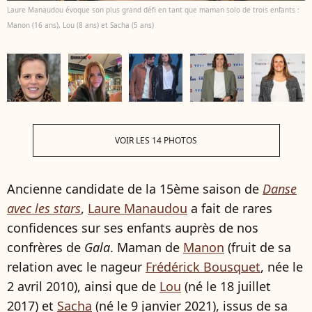
Laure Manaudou évoque son plus grand défi en tant que maman solo de trois enfants :
Manon (16 ans), Lou (8 ans) et Sacha (5 ans)
VOIR LES 14 PHOTOS
Ancienne candidate de la 15ème saison de
Danse
avec les stars
,
Laure Manaudou
a fait de rares
confidences sur ses enfants auprès de nos
confrères de
Gala
. Maman de
Manon
(fruit de sa
relation avec le nageur
Frédérick Bousquet
, née le
2 avril 2010), ainsi que de
Lou
(né le 18 juillet
2017) et
Sacha
(né le 9 janvier 2021), issus de sa