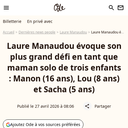
menu
search
newsletter
Billetterie
En privé avec
Accueil
Dernières news people
Laure Manaudou
Laure Manaudou évoque son plus grand défi en tant que maman solo de trois enfants : Manon (16 ans), Lou (8 ans) et Sacha (5 ans)
Laure Manaudou évoque son
plus grand défi en tant que
maman solo de trois enfants
: Manon (16 ans), Lou (8 ans)
et Sacha (5 ans)
Publié le 27 avril 2026 à 08:06
Partager
share
Ajoutez Ode à vos sources préférées