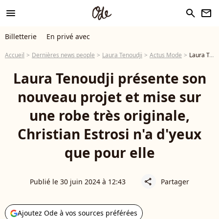
menu
search
newsletter
Billetterie
En privé avec
Accueil
Dernières news people
Laura Tenoudji
Actus Mode
Laura Tenoudji présente son nouveau projet et met le paquet côté look, Christian Estrosi sous le charme
Laura Tenoudji présente son
nouveau projet et mise sur
une robe très originale,
Christian Estrosi n'a d'yeux
que pour elle
Publié le 30 juin 2024 à 12:43
Partager
share
Ajoutez Ode à vos sources préférées