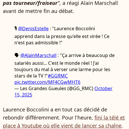
pas tourneur/fraiseur
",
a réagi Alain Marschall
avant de mettre fin au débat.
🎙️
@DenisEstelle
: "Laurence Boccolini
apprend dans la presse qu'elle est virée ! Ce
n'est pas admissible !"
🗣️
@AlainMarschall
: "Ça arrive à beaucoup de
salariés aussi... C'est le monde réel ! J'ai
toujours du mal à verser une larme pour les
stars de la TV !"
#GGRMC
pic.twitter.com/MF4CGwMHT6
— Les Grandes Gueules (@GG_RMC)
October
15, 2025
Laurence Boccolini a en tout cas décidé de
rebondir différemment. Pour l'heure,
fini la télé et
place à Youtube où elle vient de lancer sa chaîne
.