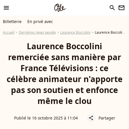
menu
search
newsletter
Billetterie
En privé avec
Accueil
Dernières news people
Laurence Boccolini
Laurence Boccolini remerciée sans manière par France Télévisions : ce célèbre animateur n'apporte pas son soutien et enfonce même le clou
Laurence Boccolini
remerciée sans manière par
France Télévisions : ce
célèbre animateur n'apporte
pas son soutien et enfonce
même le clou
Publié le 16 octobre 2025 à 11:04
Partager
share