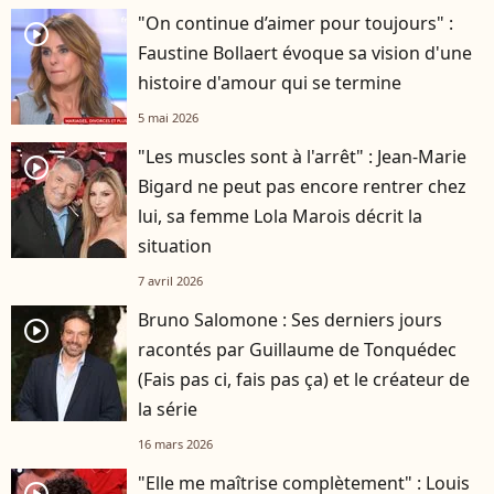
"On continue d’aimer pour toujours" :
player2
Faustine Bollaert évoque sa vision d'une
histoire d'amour qui se termine
5 mai 2026
"Les muscles sont à l'arrêt" : Jean-Marie
player2
Bigard ne peut pas encore rentrer chez
lui, sa femme Lola Marois décrit la
situation
7 avril 2026
Bruno Salomone : Ses derniers jours
player2
racontés par Guillaume de Tonquédec
(Fais pas ci, fais pas ça) et le créateur de
la série
16 mars 2026
"Elle me maîtrise complètement" : Louis