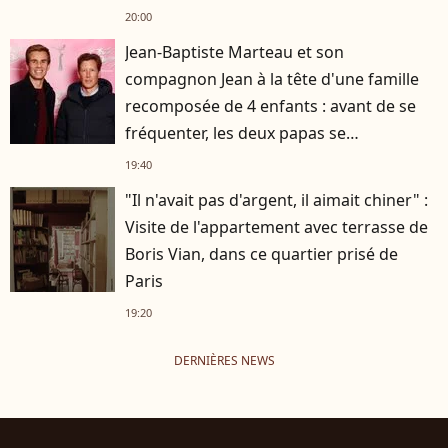
s'est occupée de tout
20:00
Jean-Baptiste Marteau et son
compagnon Jean à la tête d'une famille
recomposée de 4 enfants : avant de se
fréquenter, les deux papas se
connaissaient depuis des années
19:40
"Il n'avait pas d'argent, il aimait chiner" :
Visite de l'appartement avec terrasse de
Boris Vian, dans ce quartier prisé de
Paris
19:20
DERNIÈRES NEWS