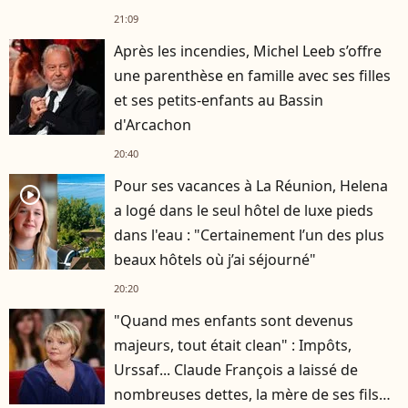
21:09
Après les incendies, Michel Leeb s’offre
une parenthèse en famille avec ses filles
et ses petits-enfants au Bassin
d'Arcachon
20:40
Pour ses vacances à La Réunion, Helena
player2
a logé dans le seul hôtel de luxe pieds
dans l'eau : "Certainement l’un des plus
beaux hôtels où j’ai séjourné"
20:20
"Quand mes enfants sont devenus
majeurs, tout était clean" : Impôts,
Urssaf... Claude François a laissé de
nombreuses dettes, la mère de ses fils