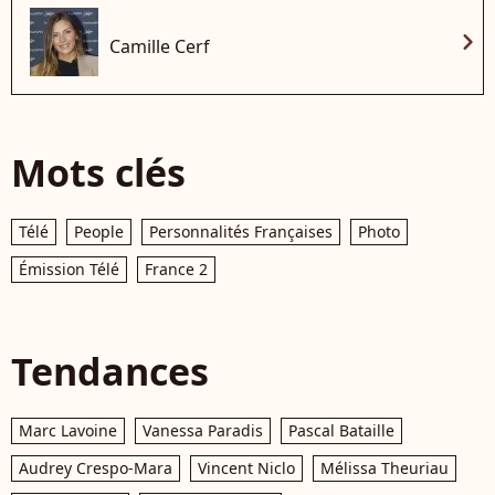
chevron_right
Camille Cerf
Mots clés
Télé
People
Personnalités Françaises
Photo
Émission Télé
France 2
Tendances
Marc Lavoine
Vanessa Paradis
Pascal Bataille
Audrey Crespo-Mara
Vincent Niclo
Mélissa Theuriau