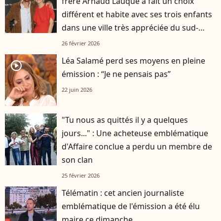
frère Arnaud Lauqué a fait un choix
différent et habite avec ses trois enfants
dans une ville très appréciée du sud-
ouest
26 février 2026
Léa Salamé perd ses moyens en pleine
player2
émission : “Je ne pensais pas”
22 juin 2026
"Tu nous as quittés il y a quelques
jours..." : Une acheteuse emblématique
d'Affaire conclue a perdu un membre de
son clan
25 février 2026
Télématin : cet ancien journaliste
emblématique de l'émission a été élu
maire ce dimanche