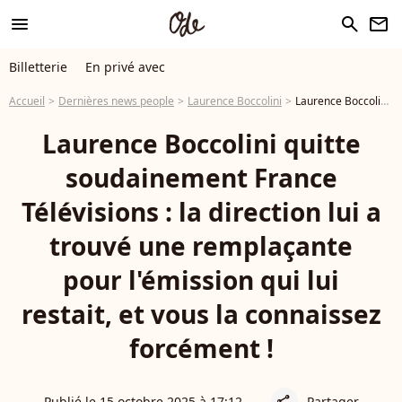
menu
search
newsletter
Billetterie
En privé avec
Accueil
Dernières news people
Laurence Boccolini
Laurence Boccolini quitte soudainement France Télévisions : la direction lui a trouvé une remplaçante pour l'émission qui lui restait, et vous la connaissez forcément !
Laurence Boccolini quitte
soudainement France
Télévisions : la direction lui a
trouvé une remplaçante
pour l'émission qui lui
restait, et vous la connaissez
forcément !
Publié le 15 octobre 2025 à 17:12
Partager
share