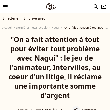
menu
search
newsletter
Billetterie
En privé avec
Accueil
Dernières news people
Nagui
"On a fait attention à tout pour éviter tout problème avec Nagui" : le jeu de l'animateur, Intervilles, au coeur d'un litige, il réclame une importante somme d'argent
"On a fait attention à tout
pour éviter tout problème
avec Nagui" : le jeu de
l'animateur, Intervilles, au
coeur d'un litige, il réclame
une importante somme
d'argent
Publié le 31 juillet 2025 à 17:48
Partager
share