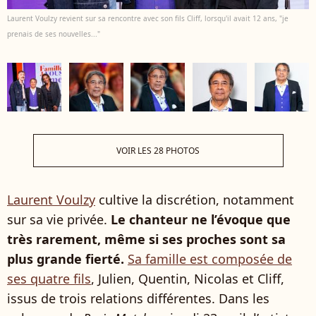
Laurent Voulzy revient sur sa rencontre avec son fils Cliff, lorsqu'il avait 12 ans, "je
prenais de ses nouvelles..."
VOIR LES 28 PHOTOS
Laurent Voulzy
cultive la discrétion, notamment
sur sa vie privée.
Le chanteur ne l’évoque que
très rarement, même si ses proches sont sa
plus grande fierté.
Sa famille est composée de
ses quatre fils
, Julien, Quentin, Nicolas et Cliff,
issus de trois relations différentes. Dans les