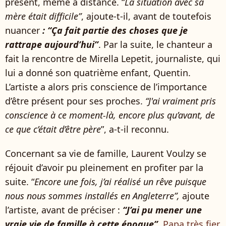
présent, même à distance. “
La situation avec sa
mère était difficile”
, ajoute-t-il, avant de toutefois
nuancer
: “Ça fait partie des choses que je
rattrape aujourd’hui”
. Par la suite, le chanteur a
fait la rencontre de Mirella Lepetit, journaliste, qui
lui a donné son quatrième enfant, Quentin.
L’artiste a alors pris conscience de l’importance
d’être présent pour ses proches.
“J'ai vraiment pris
conscience à ce moment-là, encore plus qu’avant, de
ce que c’était d’être père
”, a-t-il reconnu.
Concernant sa vie de famille, Laurent Voulzy se
réjouit d’avoir pu pleinement en profiter par la
suite. “
Encore une fois, j’ai réalisé un rêve puisque
nous nous sommes installés en Angleterre”,
ajoute
l’artiste, avant de préciser :
“J’ai pu mener une
vraie vie de famille à cette époque”
.
Papa très fier