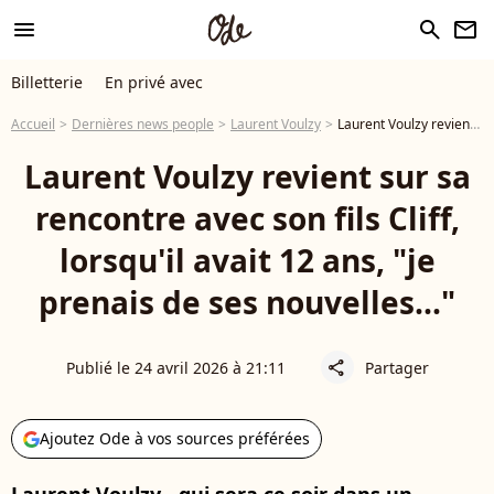
menu
search
newsletter
Billetterie
En privé avec
Accueil
Dernières news people
Laurent Voulzy
Laurent Voulzy revient sur sa rencontre avec son fils Cliff, lorsqu'il avait 12 ans, "je prenais de ses nouvelles..."
Laurent Voulzy revient sur sa
rencontre avec son fils Cliff,
lorsqu'il avait 12 ans, "je
prenais de ses nouvelles..."
Publié le 24 avril 2026 à 21:11
Partager
share
Ajoutez Ode à vos sources préférées