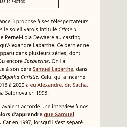
 LES 16 PHOTOS
rance 3 propose à ses téléspectateurs,
 le soleil varois intitulé
Crime à
ce Pernel-Lola Dewaere au casting.
i qu'Alexandre Labarthe. Ce dernier ne
 apparu dans plusieurs séries, dont
 Ou encore
Speakerine
. On l'a
ue à son père
Samuel Labarthe
, dans
d'Agatha Christie
. Celui qui a incarné
013 à 2020
a eu Alexandre, dit Sacha,
na Safonova en 1993.
s avaient accordé une interview à nos
 alors d'apprendre
que Samuel
.
Car en 1997, lorsqu'il s'est séparé