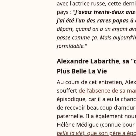
avec l'actrice russe, cette der
pays : "
J'avais trente-deux ans
j'ai été l'un des rares papas à
départ, quand on a un enfant ave
passe comme ça. Mais aujourd'hui 
formidable.
"
Alexandre Labarthe, sa 
Plus Belle La Vie
Au cours de cet entretien, Ale
souffert
de l'absence de sa m
épisodique, car il a eu la chan
de recevoir beaucoup d'amour 
paternelle. Il a également noué
Hélène Médigue (connue pour a
belle la vie
), que son père a ép