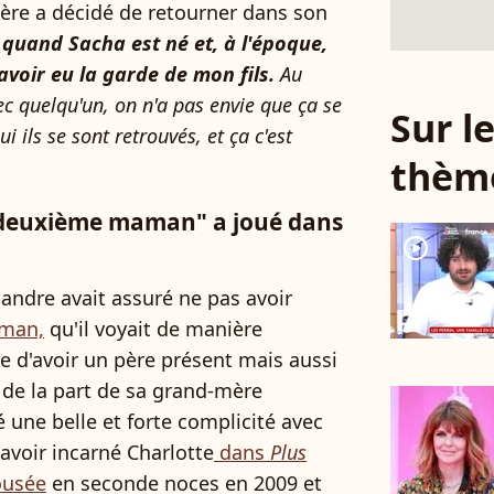
nière a décidé de retourner dans son
 quand Sacha est né et, à l'époque,
 avoir eu la garde de mon fils.
Au
c quelqu'un, on n'a pas envie que ça se
Sur 
ils se sont retrouvés, et ça c'est
thèm
"deuxième maman" a joué dans
player2
xandre avait assuré ne pas avoir
aman,
qu'il voyait de manière
ce d'avoir un père présent mais aussi
de la part de sa grand-mère
 une belle et forte complicité avec
voir incarné Charlotte
dans
Plus
ousée
en seconde noces en 2009 et