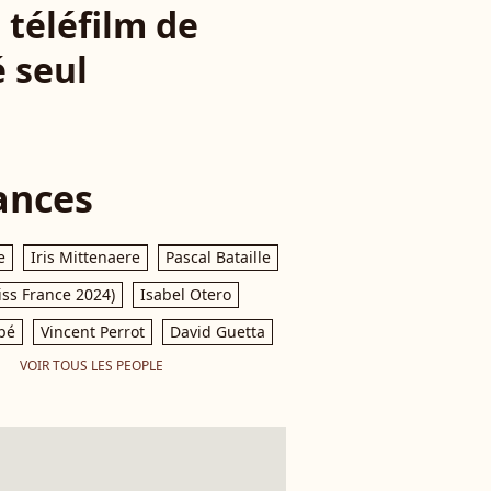
 téléfilm de
é seul
ances
e
Iris Mittenaere
Pascal Bataille
iss France 2024)
Isabel Otero
pé
Vincent Perrot
David Guetta
VOIR TOUS LES PEOPLE