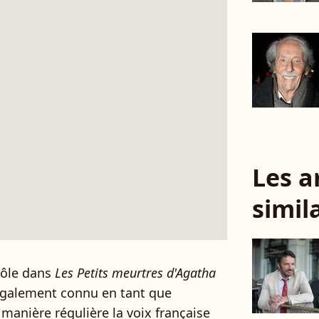
Les a
simil
rôle dans
Les Petits meurtres d'Agatha
également connu en tant que
manière régulière la voix française