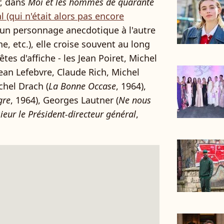
r, dans
Moi et les hommes de quarante
 (qui n'était alors pas encore
'un personnage anecdotique à l'autre
e, etc.), elle croise souvent au long
es d'affiche - les Jean Poiret, Michel
 Jean Lefebvre, Claude Rich, Michel
hel Drach (
La Bonne Occase
, 1964),
gre
, 1964), Georges Lautner (
Ne nous
eur le Président-directeur général
,