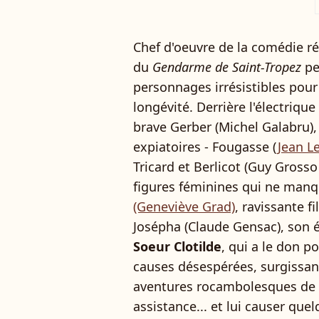
a
Chef d'oeuvre de la comédie ré
du
Gendarme de Saint-Tropez
pe
personnages irrésistibles pour
longévité. Derrière l'électrique
brave Gerber (Michel Galabru), 
expiatoires - Fougasse (
Jean L
Tricard et Berlicot (Guy Grosso
figures féminines qui ne manq
(Geneviève Grad)
, ravissante fi
Josépha (Claude Gensac), son ép
Soeur Clotilde
, qui a le don p
causes désespérées, surgissa
aventures rocambolesques de 
assistance... et lui causer quel