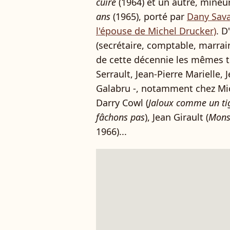
cuire
(1964) et un autre, mineu
ans
(1965), porté par
Dany Saval
l'épouse de Michel Drucker)
. D
(secrétaire, comptable, marrain
de cette décennie les mêmes têt
Serrault, Jean-Pierre Marielle,
Galabru -, notamment chez Mic
Darry Cowl (
Jaloux comme un ti
fâchons pas
), Jean Girault (
Monsi
1966)...