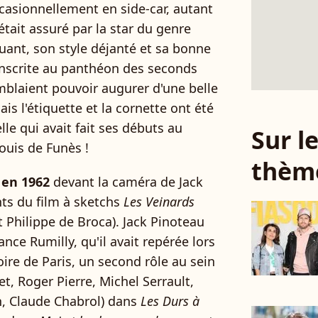
casionnellement en side-car, autant
tait assuré par la star du genre
ruant, son style déjanté et sa bonne
inscrite au panthéon des seconds
emblaient pouvoir augurer d'une belle
is l'étiquette et la cornette ont été
elle qui avait fait ses débuts au
Sur 
Louis de Funès !
thèm
 en 1962
devant la caméra de Jack
ts du film à sketchs
Les Veinards
et Philippe de Broca). Jack Pinoteau
ance Rumilly, qu'il avait repérée lors
re de Paris, un second rôle au sein
t, Roger Pierre, Michel Serrault,
n, Claude Chabrol) dans
Les Durs à