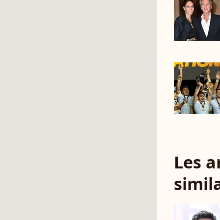
Les a
simil