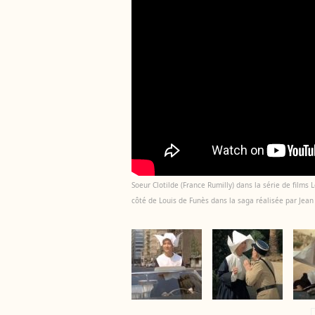
Soeur Clotilde (France Rumilly) dans la série de film
côté de Louis de Funès dans la saga réalisée par Jean