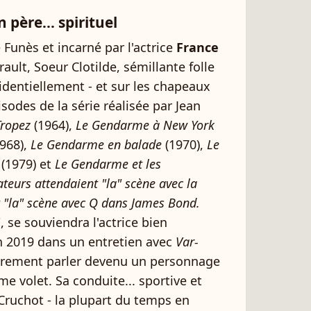
père... spirituel
Funès et incarné par l'actrice
France
rault, Soeur Clotilde, sémillante folle
identiellement - et sur les chapeaux
sodes de la série réalisée par Jean
Tropez
(1964),
Le Gendarme à New York
968),
Le Gendarme en balade
(1970),
Le
(1979) et
Le Gendarme et les
ateurs attendaient "la" scène avec la
t "la" scène avec Q dans James Bond.
", se souviendra l'actrice bien
n 2019 dans un entretien avec
Var-
oprement parler devenu un personnage
me volet. Sa conduite... sportive et
ruchot - la plupart du temps en