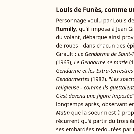
Louis de Funès, comme un 
Personnage voulu par Louis de 
Rumilly
, qu'il imposa à Jean Gi
du volant, débarque ainsi prov
de roues - dans chacun des épi
Girault :
Le Gendarme de Saint-
(1965),
Le Gendarme se marie
(1
Gendarme et les Extra-terrestres
Gendarmettes
(1982). "
Les spect
religieuse - comme ils guettaien
C'est devenu une figure imposée
longtemps après, observant e
Matin
que la soeur n'est à pr
récurrent qu'à partir du troisiè
ses embardées redoutées par C