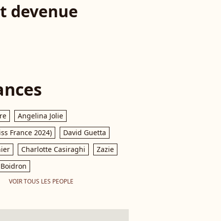
st devenue
ances
re
Angelina Jolie
iss France 2024)
David Guetta
ier
Charlotte Casiraghi
Zazie
Boidron
VOIR TOUS LES PEOPLE