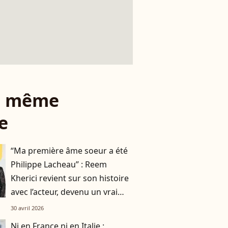
le même
e
“Ma première âme soeur a été
Philippe Lacheau” : Reem
Kherici revient sur son histoire
avec l’acteur, devenu un vrai
ami maintenant
30 avril 2026
Ni en France ni en Italie :