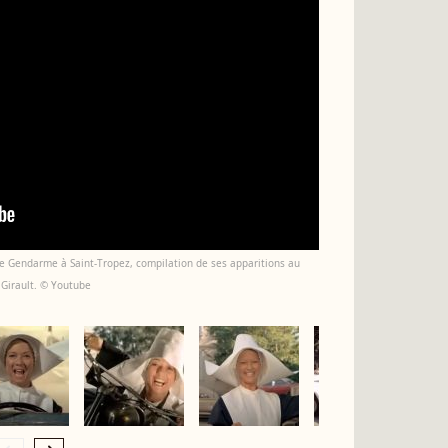
s Le Gendarme à Saint-Tropez, compilation de ses apparitions au
 Girault. © Youtube