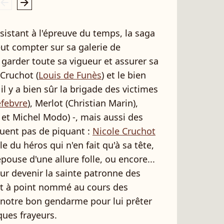
rrow_left
arrow_right
sistant à l'épreuve du temps, la saga
ut compter sur sa galerie de
 garder toute sa vigueur et assurer sa
 Cruchot (
Louis de Funès
) et le bien
il y a bien sûr la brigade des victimes
efebvre
), Merlot (Christian Marin),
 et Michel Modo) -, mais aussi des
uent pas de piquant :
Nicole Cruchot
lle du héros qui n'en fait qu'à sa tête,
ouse d'une allure folle, ou encore...
our devenir la sainte patronne des
nt à point nommé au cours des
notre bon gendarme pour lui prêter
ques frayeurs.