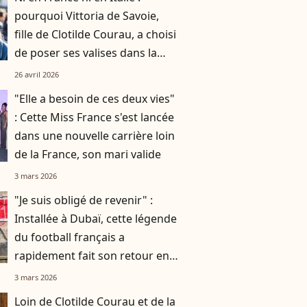
pourquoi Vittoria de Savoie,
fille de Clotilde Courau, a choisi
de poser ses valises dans la
ville la plus chère d’Europe
26 avril 2026
"Elle a besoin de ces deux vies"
: Cette Miss France s'est lancée
dans une nouvelle carrière loin
de la France, son mari valide
3 mars 2026
"Je suis obligé de revenir" :
Installée à Dubaï, cette légende
du football français a
rapidement fait son retour en
France
3 mars 2026
Loin de Clotilde Courau et de la