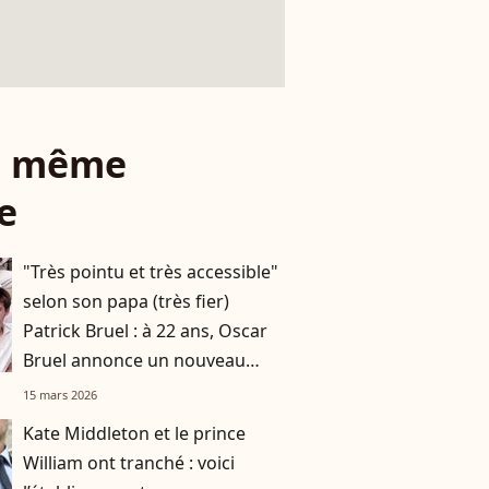
le même
e
"Très pointu et très accessible"
selon son papa (très fier)
Patrick Bruel : à 22 ans, Oscar
Bruel annonce un nouveau
projet lié aux neurosciences
15 mars 2026
Kate Middleton et le prince
William ont tranché : voici