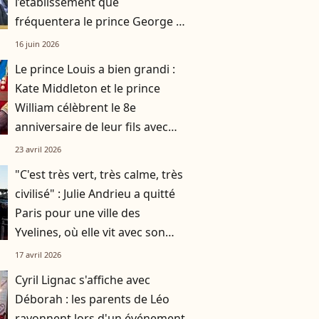
l’établissement que
fréquentera le prince George à
la rentrée
16 juin 2026
Le prince Louis a bien grandi :
Kate Middleton et le prince
William célèbrent le 8e
anniversaire de leur fils avec
des images inédites
23 avril 2026
"C'est très vert, très calme, très
civilisé" : Julie Andrieu a quitté
Paris pour une ville des
Yvelines, où elle vit avec son
mari et leurs deux enfants
17 avril 2026
Cyril Lignac s'affiche avec
Déborah : les parents de Léo
rayonnent lors d'un événement