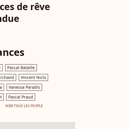
ces de rêve
endue
ances
e
Pascal Bataille
archand
Vincent Niclo
a
Vanessa Paradis
t
Pascal Praud
VOIR TOUS LES PEOPLE