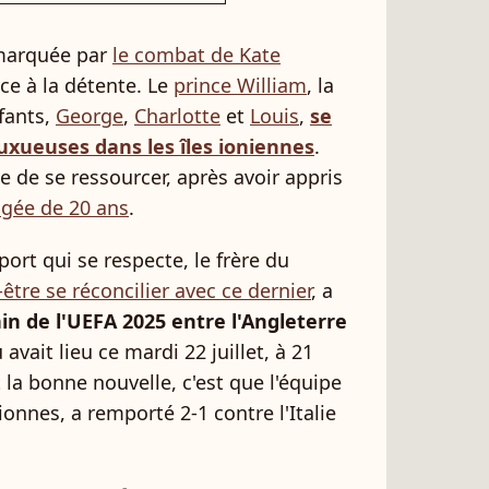
marquée par
le combat de Kate
ace à la détente. Le
prince William
, la
fants,
George
,
Charlotte
et
Louis
,
se
uxueuses dans les îles ioniennes
.
le de se ressourcer, après avoir appris
âgée de 20 ans
.
rt qui se respecte, le frère du
être se réconcilier avec ce dernier
, a
n de l'UEFA 2025 entre l'Angleterre
 avait lieu ce mardi 22 juillet, à 21
 la bonne nouvelle, c'est que l'équipe
nnes, a remporté 2-1 contre l'Italie