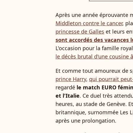
Après une année éprouvante 
Middleton contre le cancer
, pl
princesse de Galles
et leurs en
sont accordés des vacances l
L'occasion pour la famille roya
le décès brutal d'une cousine 
Et comme tout amoureux de spo
prince Harry
,
qui pourrait peut-
regardé
le match EURO fémini
et l'Italie
. Ce duel très attendu
heures, au stade de Genève. Et
britannique, surnommée Les Lio
après une prolongation.