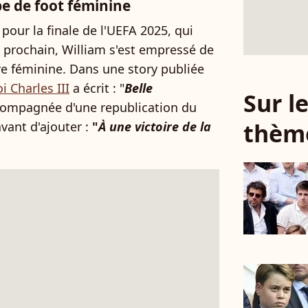
pe de foot féminine
n pour la finale de l'UEFA 2025, qui
t prochain, William s'est empressé de
rre féminine. Dans une story publiée
oi Charles III
a écrit : "
Belle
Sur 
compagnée d'une republication du
thèm
vant d'ajouter :
"
À une victoire de la