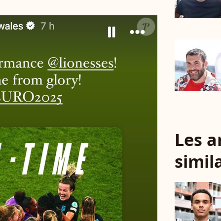
Les a
simil