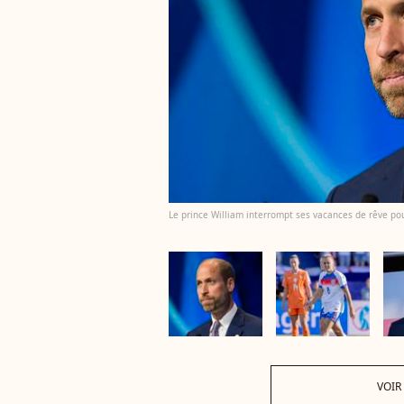
Le prince William interrompt ses vacances de rêve po
VOIR