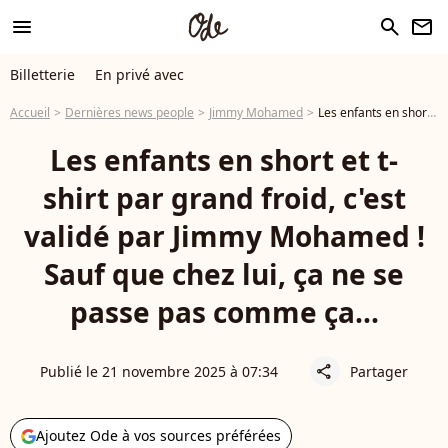
menu
search
newsletter
Billetterie
En privé avec
Accueil
Dernières news people
Jimmy Mohamed
Les enfants en short et t-shirt par grand froid, c'est validé par Jimmy Mohamed ! Sauf que chez lui, ça ne se passe pas comme ça...
Les enfants en short et t-
shirt par grand froid, c'est
validé par Jimmy Mohamed !
Sauf que chez lui, ça ne se
passe pas comme ça...
Publié le 21 novembre 2025 à 07:34
Partager
share
Ajoutez Ode à vos sources préférées