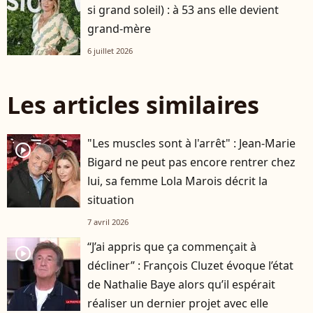
si grand soleil) : à 53 ans elle devient
grand-mère
6 juillet 2026
Les articles similaires
"Les muscles sont à l'arrêt" : Jean-Marie
player2
Bigard ne peut pas encore rentrer chez
lui, sa femme Lola Marois décrit la
situation
7 avril 2026
“J’ai appris que ça commençait à
player2
décliner” : François Cluzet évoque l’état
de Nathalie Baye alors qu’il espérait
réaliser un dernier projet avec elle