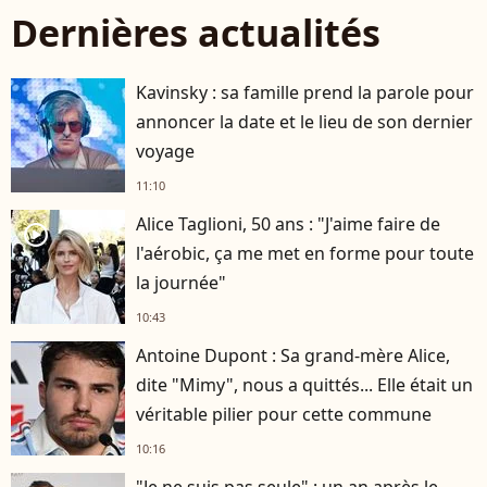
Dernières actualités
Kavinsky : sa famille prend la parole pour
annoncer la date et le lieu de son dernier
voyage
11:10
Alice Taglioni, 50 ans : "J'aime faire de
player2
l'aérobic, ça me met en forme pour toute
la journée"
10:43
Antoine Dupont : Sa grand-mère Alice,
dite "Mimy", nous a quittés... Elle était un
véritable pilier pour cette commune
10:16
"Je ne suis pas seule" : un an après le