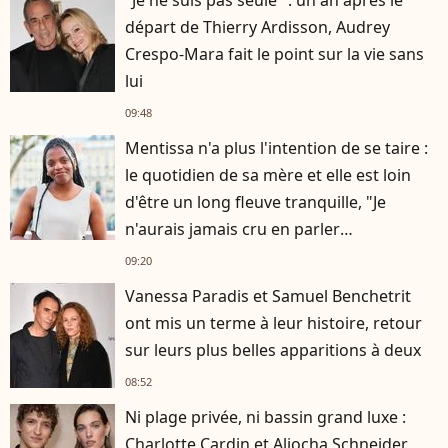
départ de Thierry Ardisson, Audrey
Crespo-Mara fait le point sur la vie sans
lui
09:48
Mentissa n'a plus l'intention de se taire :
le quotidien de sa mère et elle est loin
d'être un long fleuve tranquille, "Je
n'aurais jamais cru en parler
publiquement"
09:20
Vanessa Paradis et Samuel Benchetrit
ont mis un terme à leur histoire, retour
sur leurs plus belles apparitions à deux
08:52
Ni plage privée, ni bassin grand luxe :
Charlotte Cardin et Aliocha Schneider