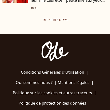
leur fille Laurette, "petite fille aux yeux
noirs, pétillants"
18:30
DERNIÈRES NEWS
Conditions Générales d'Utilisation
|
Qui sommes-nous ?
|
Mentions légales
|
Politique sur les cookies et autres traceurs
|
Politique de protection des données
|