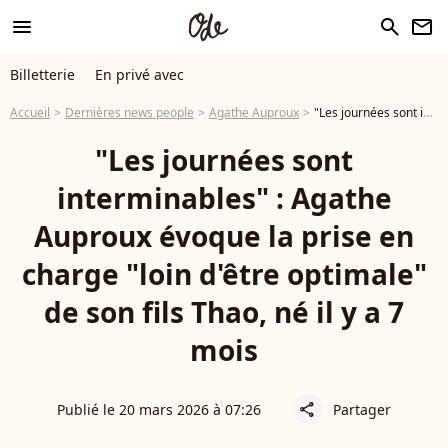
menu
search
newsletter
Billetterie
En privé avec
Accueil
Dernières news people
Agathe Auproux
"Les journées sont interminables" : Agathe Auproux évoque la prise en charge "loin d'être optimale" de son fils Thao, né il y a 7 mois
"Les journées sont
interminables" : Agathe
Auproux évoque la prise en
charge "loin d'être optimale"
de son fils Thao, né il y a 7
mois
Publié le 20 mars 2026 à 07:26
Partager
share