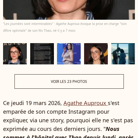
"Les journées sont interminables" : Agathe Auproux évoque la prise en charge "loin
d'être optimale" de son fils Thao, né il y a 7 mois
VOIR LES 23 PHOTOS
Ce jeudi 19 mars 2026,
Agathe Auproux
s'est
emparée de son compte Instagram pour
expliquer, via une story, pourquoi elle ne s'est pas
exprimée au cours des derniers jours. "
Nous
sommes à l'hôpital avec Thao depuis lundi, après