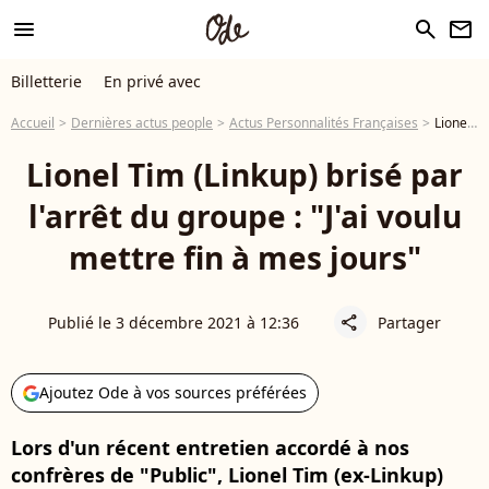
menu
search
newsletter
Billetterie
En privé avec
Accueil
Dernières actus people
Actus Personnalités Françaises
Lionel Tim (Linkup) brisé par l'arrêt du groupe : "J'ai voulu mettre fin à mes jours"
Lionel Tim (Linkup) brisé par
l'arrêt du groupe : "J'ai voulu
mettre fin à mes jours"
Publié le 3 décembre 2021 à 12:36
Partager
share
Ajoutez Ode à vos sources préférées
Lors d'un récent entretien accordé à nos
confrères de "Public", Lionel Tim (ex-Linkup)