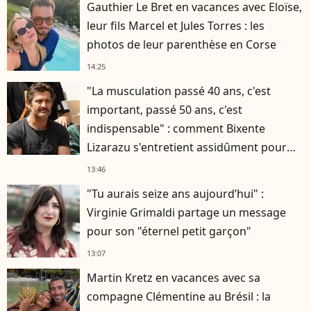
Gauthier Le Bret en vacances avec Eloïse,
leur fils Marcel et Jules Torres : les
photos de leur parenthèse en Corse
14:25
"La musculation passé 40 ans, c'est
important, passé 50 ans, c'est
indispensable" : comment Bixente
Lizarazu s'entretient assidûment pour
rester musclé à 56 ans ?
13:46
"Tu aurais seize ans aujourd’hui" :
Virginie Grimaldi partage un message
pour son "éternel petit garçon"
13:07
Martin Kretz en vacances avec sa
compagne Clémentine au Brésil : la