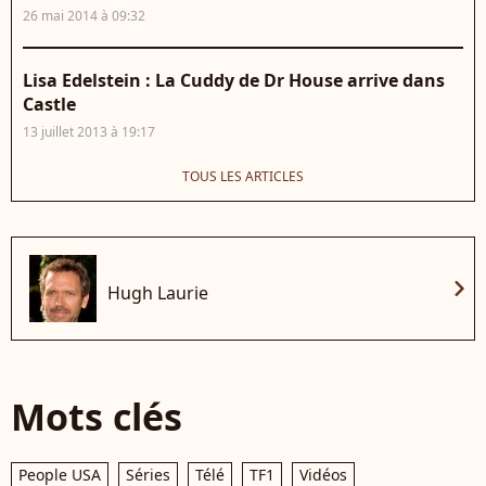
26 mai 2014 à 09:32
Lisa Edelstein : La Cuddy de Dr House arrive dans
Castle
13 juillet 2013 à 19:17
TOUS LES ARTICLES
chevron_right
Hugh Laurie
Mots clés
People USA
Séries
Télé
TF1
Vidéos