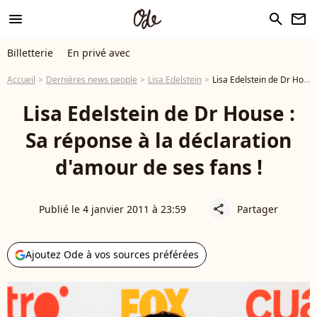
menu
search
newsletter
Billetterie
En privé avec
Accueil
Dernières news people
Lisa Edelstein
Lisa Edelstein de Dr House : Sa réponse à la déclaration d'amour de ses fans !
Lisa Edelstein de Dr House :
Sa réponse à la déclaration
d'amour de ses fans !
Publié le 4 janvier 2011 à 23:59
Partager
share
Ajoutez Ode à vos sources préférées