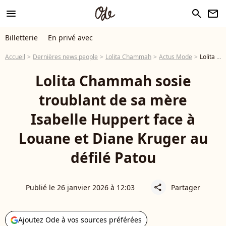
menu
search
newsletter
Billetterie
En privé avec
Accueil
Dernières news people
Lolita Chammah
Actus Mode
Lolita Chammah sosie troublant de sa mère Isabelle Huppert face à Louane et Diane Kruger au défilé Patou
Lolita Chammah sosie
troublant de sa mère
Isabelle Huppert face à
Louane et Diane Kruger au
défilé Patou
Publié le 26 janvier 2026 à 12:03
Partager
share
Ajoutez Ode à vos sources préférées