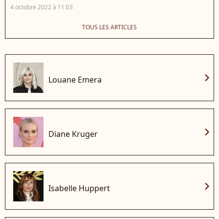
4 octobre 2022 à 11:03
TOUS LES ARTICLES
chevron_right
Louane Emera
chevron_right
Diane Kruger
chevron_right
Isabelle Huppert