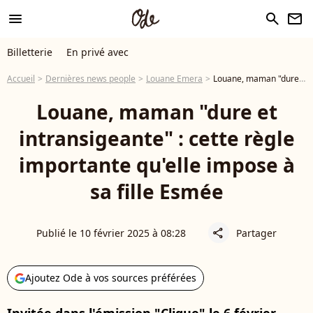
menu
search
newsletter
Billetterie
En privé avec
Accueil
Dernières news people
Louane Emera
Louane, maman "dure et intransigeante" : cette règle importante qu'elle impose à sa fille Esmée
Louane, maman "dure et
intransigeante" : cette règle
importante qu'elle impose à
sa fille Esmée
Publié le 10 février 2025 à 08:28
Partager
share
Ajoutez Ode à vos sources préférées