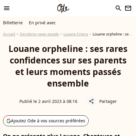
menu
search
newsletter
Billetterie
En privé avec
Accueil
Dernières news people
Louane Emera
Louane orpheline : ses rares confidences sur ses parents et leurs moments passés ensemble
Louane orpheline : ses rares
confidences sur ses parents
et leurs moments passés
ensemble
Publié le 2 avril 2023 à 08:16
Partager
share
Ajoutez Ode à vos sources préférées