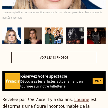
Louane orpheline : ses rares confidences sur la mort de ses parents et leurs moments
passés ensemble
VOIR LES 18 PHOTOS
Réservez votre spectacle
Voir
Découvrez les artistes actuellement en
tournée sur notre billetterie
Révélée par
The Voice
il y a dix ans,
Louane
est
désormais une figure incontournable de la