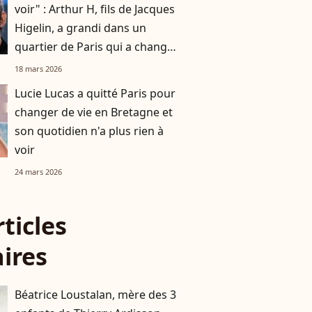
voir" : Arthur H, fils de Jacques
Higelin, a grandi dans un
quartier de Paris qui a changé
du tout au tout
18 mars 2026
Lucie Lucas a quitté Paris pour
changer de vie en Bretagne et
son quotidien n'a plus rien à
voir
24 mars 2026
rticles
aires
Béatrice Loustalan, mère des 3