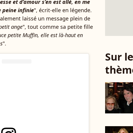
sse et d’amour s’en est allé, en me
 peine infinie
", écrit-elle en légende.
galement laissé un message plein de
petit ange
", tout comme sa petite fille
e petite Muffin, elle est là-haut en
ns
".
Sur 
thèm