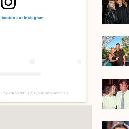
blication sur Instagram
 Sylvie Vartan (@sylvievartanofficial)