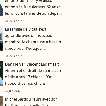
enfants de Thierry Ardisson,
emportée à seulement 62 ans :
les circonstances de son départ
connues
20 février 2026
La famille de Vitaa s'est
agrandie avec un nouveau
membre, la chanteuse a besoin
d'aide pour l'éduquer
correctement
18 février 2026
Dans le Var, Vincent Lagaf' fait
visiter cet endroit de sa maison
dédié à ses 17 chiens : "On
habite chez nos chiens"
25 juin 2026
Michel Sardou réuni avec son
fils Romain, sa belle-fille