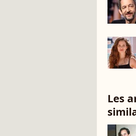
Les a
simil