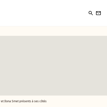
search
newsletter
y et Ilona Smet présents à ses côtés