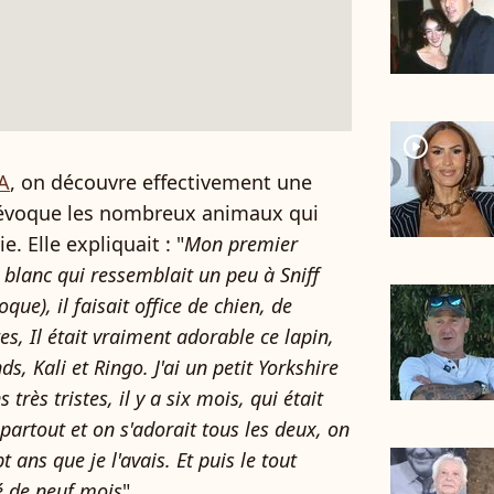
player2
NA
, on découvre effectivement une
i évoque les nombreux animaux qui
. Elle expliquait : "
Mon premier
n blanc qui ressemblait un peu à Sniff
que), il faisait office de chien, de
es, Il était vraiment adorable ce lapin,
s, Kali et Ringo. J'ai un petit Yorkshire
très tristes, il y a six mois, qui était
partout et on s'adorait tous les deux, on
t ans que je l'avais. Et puis le tout
bé de neuf mois
".