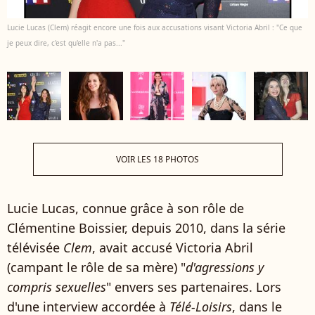
Lucie Lucas (Clem) réagit encore une fois aux accusations visant Victoria Abril : "Ce que
je peux dire, c'est qu'elle n'a pas..."
VOIR LES 18 PHOTOS
Lucie Lucas, connue grâce à son rôle de
Clémentine Boissier, depuis 2010, dans la série
télévisée
Clem
, avait accusé Victoria Abril
(campant le rôle de sa mère) "
d'agressions y
compris sexuelles
" envers ses partenaires. Lors
d'une interview accordée à
Télé-Loisirs
, dans le