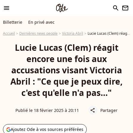
menu
search
newsletter
Billetterie
En privé avec
Accueil
Dernières news people
Victoria Abril
Lucie Lucas (Clem) réagit encore une fois aux accusations visant Victoria Abril : "Ce que je peux dire, c'est qu'elle n'a pas..."
Lucie Lucas (Clem) réagit
encore une fois aux
accusations visant Victoria
Abril : "Ce que je peux dire,
c'est qu'elle n'a pas..."
Publié le 18 février 2025 à 20:11
Partager
share
Ajoutez Ode à vos sources préférées