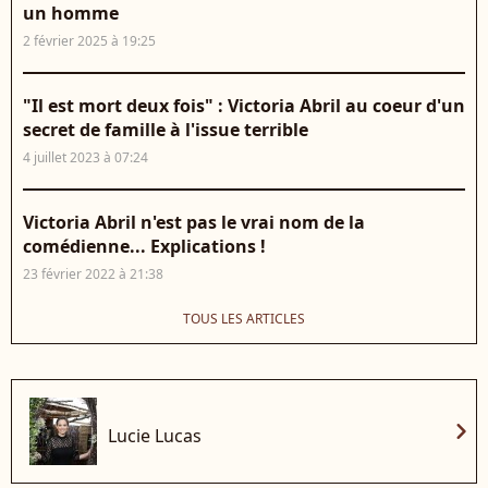
un homme
2 février 2025 à 19:25
"Il est mort deux fois" : Victoria Abril au coeur d'un
secret de famille à l'issue terrible
4 juillet 2023 à 07:24
Victoria Abril n'est pas le vrai nom de la
comédienne... Explications !
23 février 2022 à 21:38
TOUS LES ARTICLES
chevron_right
Lucie Lucas