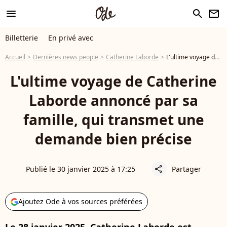
menu
search
newsletter
Billetterie
En privé avec
Accueil
Dernières news people
Catherine Laborde
L'ultime voyage de Catherine Laborde annoncé par sa famille, qui transmet une demande bien précise
L'ultime voyage de Catherine
Laborde annoncé par sa
famille, qui transmet une
demande bien précise
Publié le 30 janvier 2025 à 17:25
Partager
share
Ajoutez Ode à vos sources préférées