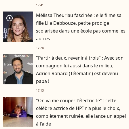
17:41
Mélissa Theuriau fascinée : elle filme sa
player2
fille Lila Debbouze, petite prodige
scolarisée dans une école pas comme les
autres
17:28
"Partir à deux, revenir à trois" : Avec son
compagnon lui aussi dans le milieu,
Adrien Rohard (Télématin) est devenu
papa !
17:13
"On va me couper l'électricité" : cette
célèbre actrice de HPI n'a plus le choix,
complètement ruinée, elle lance un appel
à l'aide