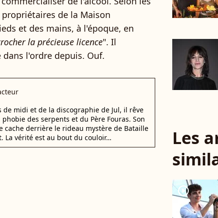
 commercialiser de l'alcool. Selon les
s propriétaires de la Maison
ieds et des mains, à l'époque, en
rocher la précieuse licence
". Il
 dans l'ordre depuis. Ouf.
cteur
e midi et de la discographie de Jul, il rêve
a phobie des serpents et du Père Fouras. Son
e cache derrière le rideau mystère de Bataille
Les a
. La vérité est au bout du couloir…
simil
player2