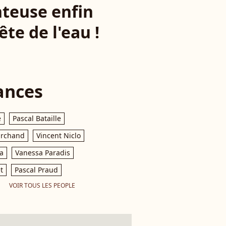
nteuse enfin
te de l'eau !
ances
e
Pascal Bataille
archand
Vincent Niclo
a
Vanessa Paradis
t
Pascal Praud
VOIR TOUS LES PEOPLE