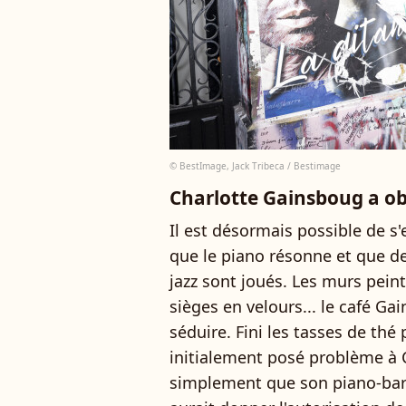
© BestImage, Jack Tribeca / Bestimage
Charlotte Gainsboug a obt
Il est désormais possible de s'e
que le piano résonne et que d
jazz sont joués. Les murs peint
sièges en velours... le café G
séduire. Fini les tasses de thé 
initialement posé problème à C
simplement que son piano-bar n'