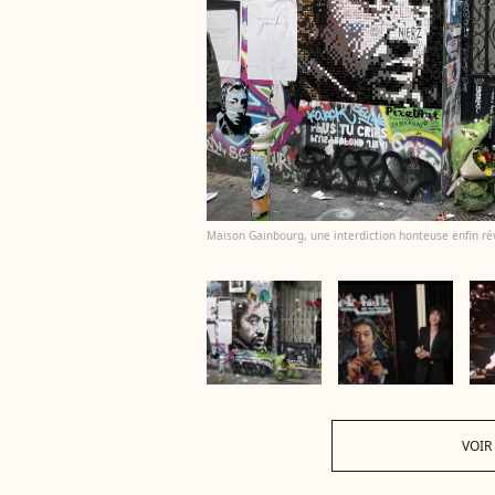
Maison Gainbourg, une interdiction honteuse enfin rév
VOIR