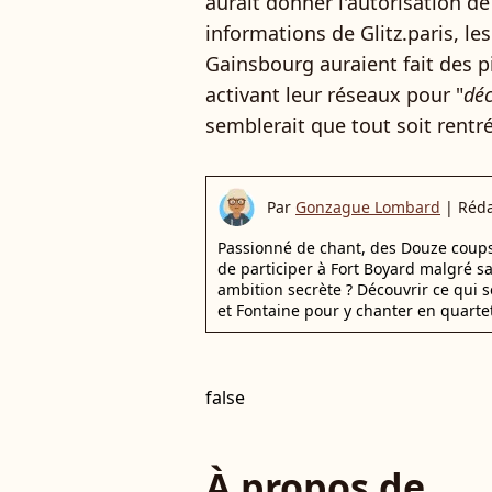
aurait donner l'autorisation de
informations de Glitz.paris, le
Gainsbourg auraient fait des p
activant leur réseaux pour "
déc
semblerait que tout soit rentré
Par
Gonzague Lombard
|
Réda
Passionné de chant, des Douze coups d
de participer à Fort Boyard malgré s
ambition secrète ? Découvrir ce qui s
et Fontaine pour y chanter en quartet
false
À propos de