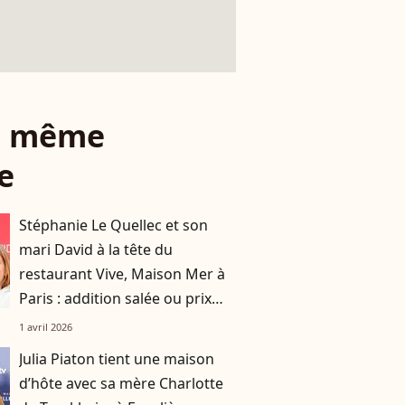
le même
e
Stéphanie Le Quellec et son
mari David à la tête du
restaurant Vive, Maison Mer à
Paris : addition salée ou prix
doux ? On a décortiqué leur
1 avril 2026
carte
Julia Piaton tient une maison
d’hôte avec sa mère Charlotte