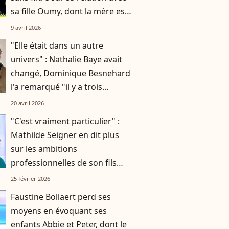
sa fille Oumy, dont la mère est
Valeria Bruni-Tedeschi
9 avril 2026
"Elle était dans un autre
univers" : Nathalie Baye avait
changé, Dominique Besnehard
l'a remarqué "il y a trois
semaines" en lui rendant visite
20 avril 2026
"C'est vraiment particulier" :
Mathilde Seigner en dit plus
sur les ambitions
professionnelles de son fils
Louis, 18 ans
25 février 2026
Faustine Bollaert perd ses
moyens en évoquant ses
enfants Abbie et Peter, dont le