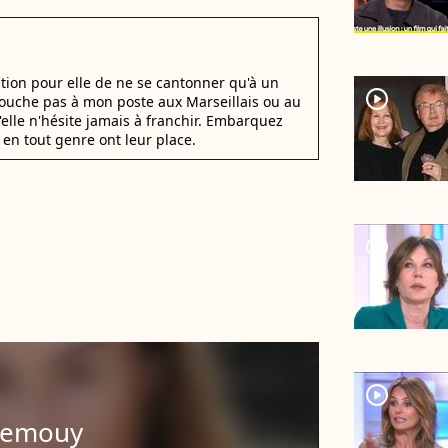
stion pour elle de ne se cantonner qu'à un
player2
 Touche pas à mon poste aux Marseillais ou au
u'elle n'hésite jamais à franchir. Embarquez
en tout genre ont leur place.
player2
player2
Demouy