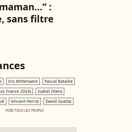
-maman...” :
sans filtre
ances
e
Iris Mittenaere
Pascal Bataille
iss France 2024)
Isabel Otero
pé
Vincent Perrot
David Guetta
VOIR TOUS LES PEOPLE