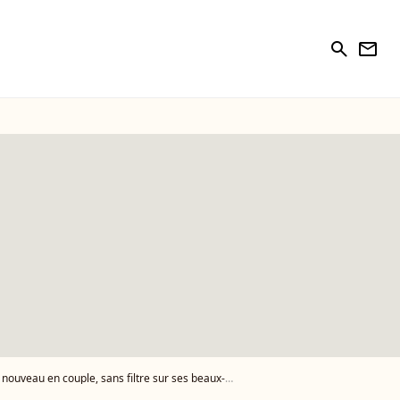
search
newsletter
veau en couple, sans filtre sur ses beaux-enfants