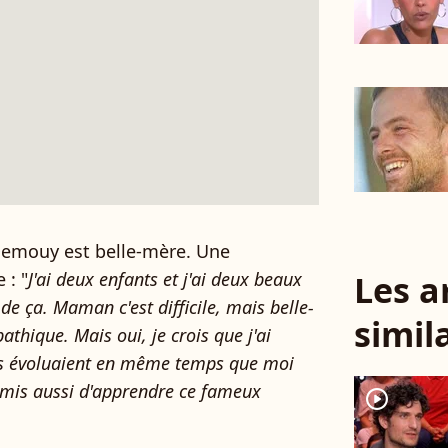
Demouy est belle-mère. Une
Les a
 : "
J'ai deux enfants et j'ai deux beaux
de ça. Maman c'est difficile, mais belle-
simil
hique. Mais oui, je crois que j'ai
ls évoluaient en même temps que moi
rmis aussi d'apprendre ce fameux
player2