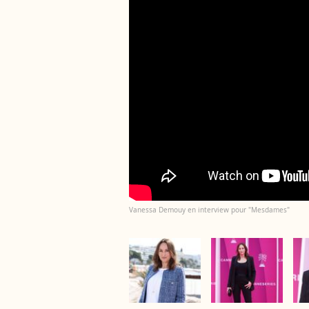
Vanessa Demouy en interview pour "Mesdames"