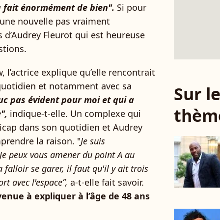
a fait énormément de bien".
Si pour
d'une nouvelle pas vraiment
as d’Audrey Fleurot qui est heureuse
stions.
, l’actrice explique qu’elle rencontrait
quotidien et notamment avec sa
Sur 
ruc pas évident pour moi et qui a
thèm
",
indique-t-elle. Un complexe qui
dicap dans son quotidien et Audrey
prendre la raison. "
Je suis
Je peux vous amener du point A au
lloir se garer, il faut qu'il y ait trois
ort avec l'espace”,
a-t-elle fait savoir.
rvenue à expliquer à l’âge de 48 ans