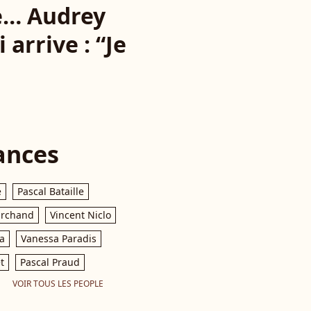
e… Audrey
 arrive : “Je
ances
e
Pascal Bataille
archand
Vincent Niclo
a
Vanessa Paradis
t
Pascal Praud
VOIR TOUS LES PEOPLE