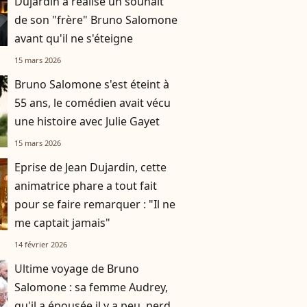
Dujardin a réalisé un souhait
de son "frère" Bruno Salomone
avant qu'il ne s'éteigne
15 mars 2026
Bruno Salomone s'est éteint à
55 ans, le comédien avait vécu
une histoire avec Julie Gayet
15 mars 2026
Eprise de Jean Dujardin, cette
animatrice phare a tout fait
pour se faire remarquer : "Il ne
me captait jamais"
14 février 2026
Ultime voyage de Bruno
Salomone : sa femme Audrey,
qu'il a épousée il y a peu, perd