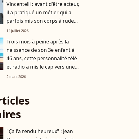
Vincentelli : avant d'être acteur,
il a pratiqué un métier qui a
parfois mis son corps à rude
épreuve, la preuve en images
14 juillet 2026
Trois mois à peine après la
naissance de son 3e enfant à
46 ans, cette personnalité télé
et radio a mis le cap vers une
destination chic et prisée
2 mars 2026
rticles
aires
"Ça l'a rendu heureux" : Jean