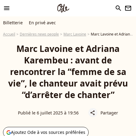
menu
search
newsletter
Billetterie
En privé avec
Accueil
Dernières news people
Marc Lavoine
Marc Lavoine et Adriana Karembeu : avant de rencontrer la “femme de sa vie”, le chanteur avait prévu “d’arrêter de chanter”
Marc Lavoine et Adriana
Karembeu : avant de
rencontrer la “femme de sa
vie”, le chanteur avait prévu
“d’arrêter de chanter”
Publié le 6 juillet 2025 à 19:56
Partager
share
Ajoutez Ode à vos sources préférées