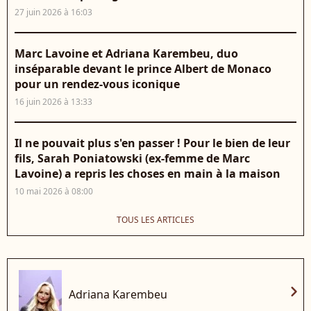
27 juin 2026 à 16:03
Marc Lavoine et Adriana Karembeu, duo
inséparable devant le prince Albert de Monaco
pour un rendez-vous iconique
16 juin 2026 à 13:33
Il ne pouvait plus s'en passer ! Pour le bien de leur
fils, Sarah Poniatowski (ex-femme de Marc
Lavoine) a repris les choses en main à la maison
10 mai 2026 à 08:00
TOUS LES ARTICLES
chevron_right
Adriana Karembeu