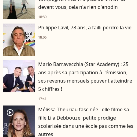
devant vous, cela n'a rien d'anodin
18:30
Philippe Lavil, 78 ans, a failli perdre la vie
18:06
Mario Barravecchia (Star Academy) : 25
ans après sa participation à l'émission,
ses revenus mensuels peuvent atteindre
5 chiffres !
17:41
Mélissa Theuriau fascinée : elle filme sa
player2
fille Lila Debbouze, petite prodige
scolarisée dans une école pas comme les
autres