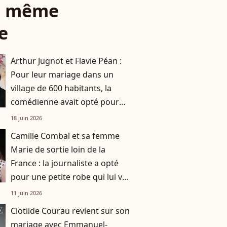
le même
e
Arthur Jugnot et Flavie Péan :
Pour leur mariage dans un
village de 600 habitants, la
comédienne avait opté pour
une robe originale d'une
18 juin 2026
créatrice française
Camille Combal et sa femme
Marie de sortie loin de la
France : la journaliste a opté
pour une petite robe qui lui va
parfaitement
11 juin 2026
Clotilde Courau revient sur son
mariage avec Emmanuel-