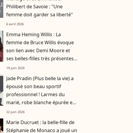
Philibert de Savoie : "Une
femme doit garder sa liberté"
6 avril 2026
Emma Heming Willis : La
femme de Bruce Willis évoque
son lien avec Demi Moore et
ses belles-filles très présentes
dans le quotidien de l’acteur
19 juin 2026
Jade Pradin (Plus belle la vie) a
épousé son beau sportif
professionnel ! Larmes du
marié, robe blanche épurée et
pluie de bulles, toutes les
22 juin 2026
images
Marie Ducruet : la belle-fille de
Stéphanie de Monaco a joué un