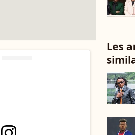
Les a
simil