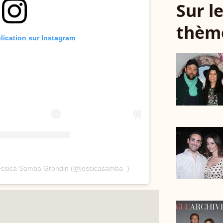
Sur 
thèm
blication sur Instagram
Jessica Samba Grondin (@jessicasamba_)