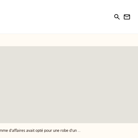
search
newsletter
ffaires avait opté pour une robe d'un glamour absolu