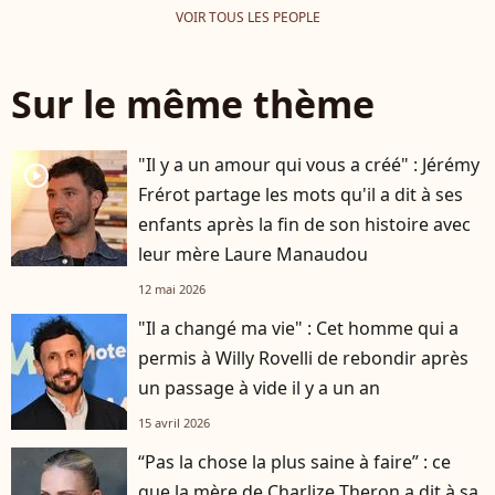
VOIR TOUS LES PEOPLE
Sur le même thème
"Il y a un amour qui vous a créé" : Jérémy
player2
Frérot partage les mots qu'il a dit à ses
enfants après la fin de son histoire avec
leur mère Laure Manaudou
12 mai 2026
"Il a changé ma vie" : Cet homme qui a
permis à Willy Rovelli de rebondir après
un passage à vide il y a un an
15 avril 2026
“Pas la chose la plus saine à faire” : ce
que la mère de Charlize Theron a dit à sa