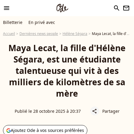
menu
search
newsletter
Billetterie
En privé avec
Accueil
Dernières news people
Hélène Ségara
Maya Lecat, la fille d'Hélène Ségara, est une étudiante talentueuse qui vit à des milliers de kilomètres de sa mère
Maya Lecat, la fille d'Hélène
Ségara, est une étudiante
talentueuse qui vit à des
milliers de kilomètres de sa
mère
Publié le 28 octobre 2025 à 20:37
Partager
share
Ajoutez Ode à vos sources préférées