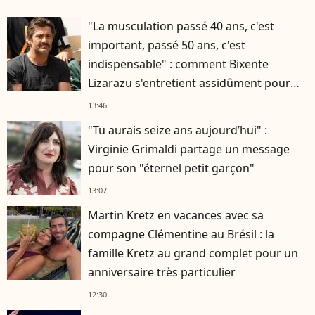
"La musculation passé 40 ans, c'est
important, passé 50 ans, c'est
indispensable" : comment Bixente
Lizarazu s'entretient assidûment pour
rester musclé à 56 ans ?
13:46
"Tu aurais seize ans aujourd’hui" :
Virginie Grimaldi partage un message
pour son "éternel petit garçon"
13:07
Martin Kretz en vacances avec sa
compagne Clémentine au Brésil : la
famille Kretz au grand complet pour un
anniversaire très particulier
12:30