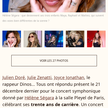
Hélène Ségara : que deviennent ses trois enfants Maya, Raphaël et Matteo, qui suivent
des voies bien différentes de la sienne ?
VOIR LES 27 PHOTOS
Julien Doré
,
Julie Zenatti
,
Joyce Jonathan
, le
rappeur Dinos… Tous ont répondu présent le 21
décembre dernier pour le concert symphonique
donné par
Hélène Ségara
à la salle Pleyel de Paris,
célébrant ses
trente ans de carrière
. Un concert