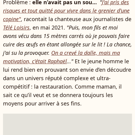
Problème :
elle n’avait pas un sou…
"
J'ai pris des
risques et tout quitté pour vivre dans le grenier d'une
copine"
, racontait la chanteuse aux journalistes de
Télé Loisirs
, en mai 2021.
"Puis, mon fils et moi
avons vécu dans 15 mètres carrés où je pouvais faire
cuire des œufs en étant allongée sur le lit ! La chance,
j'ai su la provoquer.
On a crevé la dalle, mais ma
motivation, c'était Raphaël
…"
Et le jeune homme le
lui rend bien en prouvant son envie d’en découdre
dans un univers réputé complexe et ultra-
compétitif : la restauration. Comme maman, il
sait ce qu’il veut et se donnera toujours les
moyens pour arriver à ses fins.