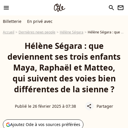
menu
search
newsletter
Billetterie
En privé avec
Accueil
Dernières news people
Hélène Ségara
Hélène Ségara : que deviennent ses trois enfants Maya, Raphaël et Matteo, qui suivent des voies bien différentes de la sienne ?
Hélène Ségara : que
deviennent ses trois enfants
Maya, Raphaël et Matteo,
qui suivent des voies bien
différentes de la sienne ?
Publié le 26 février 2025 à 07:38
Partager
share
Ajoutez Ode à vos sources préférées