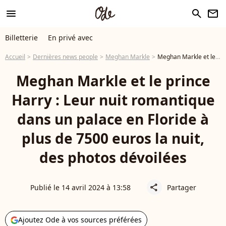
menu
search
newsletter
Billetterie
En privé avec
Accueil
Dernières news people
Meghan Markle
Meghan Markle et le prince Harry : Leur nuit romantique dans un palace en Floride à plus de 7500 euros la nuit, des photos dévoilées
Meghan Markle et le prince
Harry : Leur nuit romantique
dans un palace en Floride à
plus de 7500 euros la nuit,
des photos dévoilées
Publié le 14 avril 2024 à 13:58
Partager
share
Ajoutez Ode à vos sources préférées