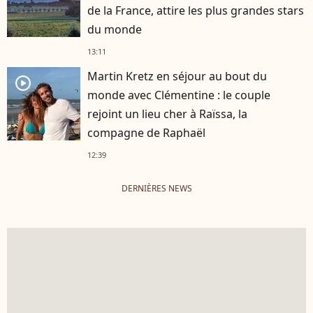
de la France, attire les plus grandes stars
du monde
13:11
Martin Kretz en séjour au bout du
player2
monde avec Clémentine : le couple
rejoint un lieu cher à Raïssa, la
compagne de Raphaël
12:39
DERNIÈRES NEWS