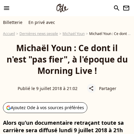
menu
search
newsletter
Billetterie
En privé avec
Accueil
Dernières news people
Michaël Youn
Michaël Youn : Ce dont il n'est "pas fier", à l'époque du Morning Live !
Michaël Youn : Ce dont il
n'est "pas fier", à l'époque du
Morning Live !
Publié le 9 juillet 2018 à 21:02
Partager
share
Ajoutez Ode à vos sources préférées
Alors qu'un documentaire retraçant toute sa
carrière sera diffusé lundi 9 juillet 2018 à 21h