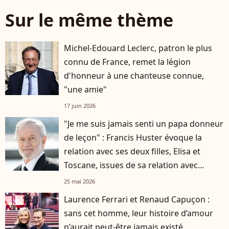
Sur le même thème
Michel-Edouard Leclerc, patron le plus
connu de France, remet la légion
d'honneur à une chanteuse connue,
"une amie"
17 juin 2026
"Je me suis jamais senti un papa donneur
de leçon" : Francis Huster évoque la
relation avec ses deux filles, Elisa et
Toscane, issues de sa relation avec
Cristiana Reali
25 mai 2026
Laurence Ferrari et Renaud Capuçon :
sans cet homme, leur histoire d’amour
n’aurait peut-être jamais existé