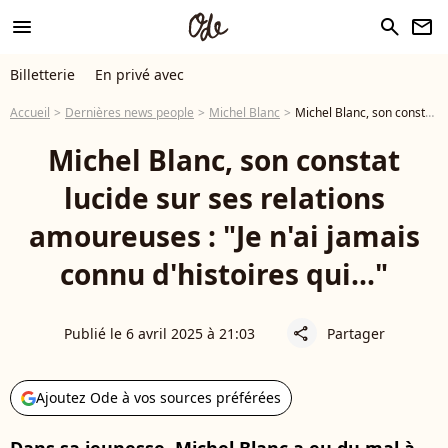
menu
search
newsletter
Billetterie
En privé avec
Accueil
Dernières news people
Michel Blanc
Michel Blanc, son constat lucide sur ses relations amoureuses : "Je n'ai jamais connu d'histoires qui..."
Michel Blanc, son constat
lucide sur ses relations
amoureuses : "Je n'ai jamais
connu d'histoires qui..."
Publié le 6 avril 2025 à 21:03
Partager
share
Ajoutez Ode à vos sources préférées