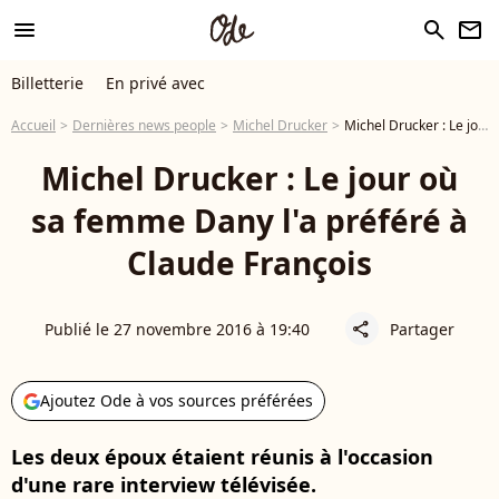
menu
search
newsletter
Billetterie
En privé avec
Accueil
Dernières news people
Michel Drucker
Michel Drucker : Le jour où sa femme Dany l'a préféré à Claude François
Michel Drucker : Le jour où
sa femme Dany l'a préféré à
Claude François
Publié le 27 novembre 2016 à 19:40
Partager
share
Ajoutez Ode à vos sources préférées
Les deux époux étaient réunis à l'occasion
d'une rare interview télévisée.