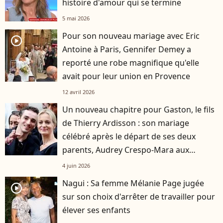
histoire d'amour qui se termine
5 mai 2026
Pour son nouveau mariage avec Eric
player2
Antoine à Paris, Gennifer Demey a
reporté une robe magnifique qu'elle
avait pour leur union en Provence
12 avril 2026
Un nouveau chapitre pour Gaston, le fils
de Thierry Ardisson : son mariage
célébré après le départ de ses deux
parents, Audrey Crespo-Mara aux
premières loges
4 juin 2026
Nagui : Sa femme Mélanie Page jugée
player2
sur son choix d'arrêter de travailler pour
élever ses enfants