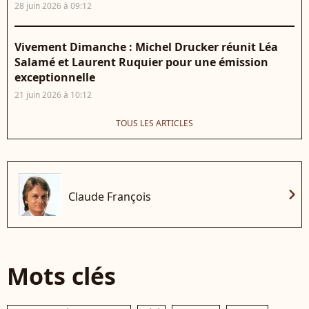
28 juin 2026 à 09:12
Vivement Dimanche : Michel Drucker réunit Léa
Salamé et Laurent Ruquier pour une émission
exceptionnelle
21 juin 2026 à 10:12
TOUS LES ARTICLES
chevron_right
Claude François
Mots clés