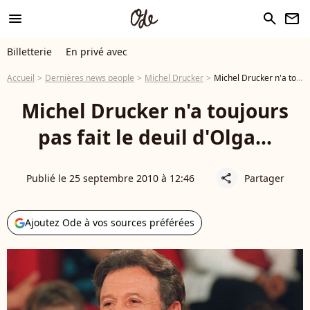
menu
search
newsletter
Billetterie
En privé avec
Accueil
Dernières news people
Michel Drucker
Michel Drucker n'a toujours pas fait le deuil d'Olga...
Michel Drucker n'a toujours
pas fait le deuil d'Olga...
Publié le 25 septembre 2010 à 12:46
Partager
share
Ajoutez Ode à vos sources préférées