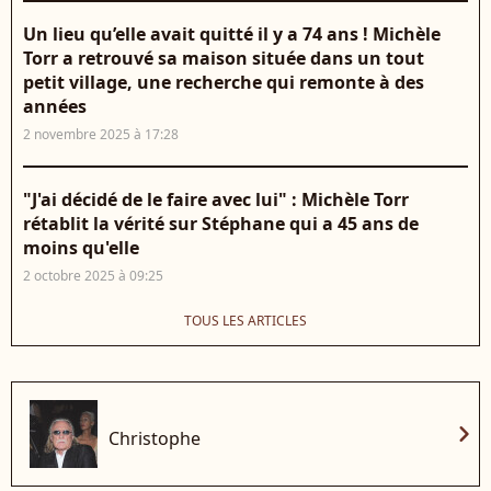
Un lieu qu’elle avait quitté il y a 74 ans ! Michèle
Torr a retrouvé sa maison située dans un tout
petit village, une recherche qui remonte à des
années
2 novembre 2025 à 17:28
"J'ai décidé de le faire avec lui" : Michèle Torr
rétablit la vérité sur Stéphane qui a 45 ans de
moins qu'elle
2 octobre 2025 à 09:25
TOUS LES ARTICLES
chevron_right
Christophe