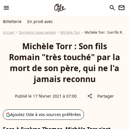
menu
search
newsletter
Billetterie
En privé avec
Accueil
Dernières news people
Michèle Torr
Michèle Torr : Son fils Romain "très touché" par la mort de son père, qui ne l'a jamais reconnu
Michèle Torr : Son fils
Romain "très touché" par la
mort de son père, qui ne l'a
jamais reconnu
Publié le 17 février 2021 à 07:00
Partager
share
Ajoutez Ode à vos sources préférées