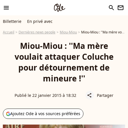
menu
search
newsletter
Billetterie
En privé avec
Accueil
Dernières news people
Miou-Miou
Miou-Miou : ''Ma mère voulait attaquer Coluche pour détournement de mineure !''
Miou-Miou : ''Ma mère
voulait attaquer Coluche
pour détournement de
mineure !''
Publié le 22 janvier 2015 à 18:32
Partager
share
Ajoutez Ode à vos sources préférées