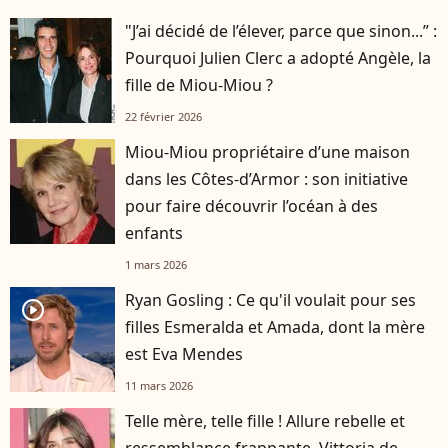
"J’ai décidé de l’élever, parce que sinon...” :
Pourquoi Julien Clerc a adopté Angèle, la
fille de Miou-Miou ?
22 février 2026
Miou-Miou propriétaire d’une maison
dans les Côtes-d’Armor : son initiative
pour faire découvrir l’océan à des
enfants
1 mars 2026
Ryan Gosling : Ce qu'il voulait pour ses
player2
filles Esmeralda et Amada, dont la mère
est Eva Mendes
11 mars 2026
Telle mère, telle fille ! Allure rebelle et
ressemblance frappante, Vittoria de