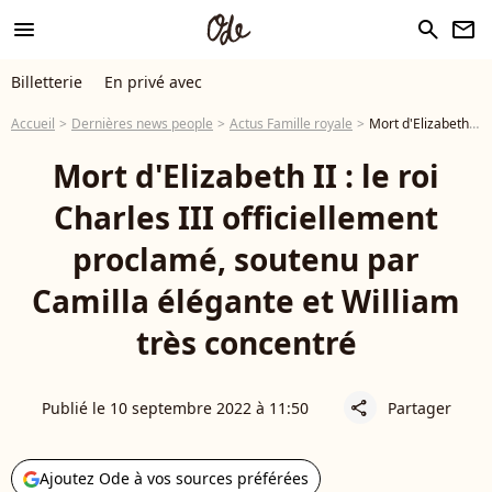
menu
search
newsletter
Billetterie
En privé avec
Accueil
Dernières news people
Actus Famille royale
Mort d'Elizabeth II : le roi Charles III officiellement proclamé, soutenu par Camilla élégante et William très concentré
Mort d'Elizabeth II : le roi
Charles III officiellement
proclamé, soutenu par
Camilla élégante et William
très concentré
Publié le 10 septembre 2022 à 11:50
Partager
share
Ajoutez Ode à vos sources préférées