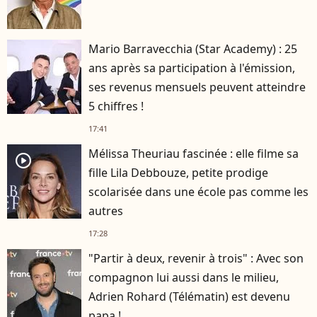
Mario Barravecchia (Star Academy) : 25
ans après sa participation à l'émission,
ses revenus mensuels peuvent atteindre
5 chiffres !
17:41
Mélissa Theuriau fascinée : elle filme sa
player2
fille Lila Debbouze, petite prodige
scolarisée dans une école pas comme les
autres
17:28
"Partir à deux, revenir à trois" : Avec son
compagnon lui aussi dans le milieu,
Adrien Rohard (Télématin) est devenu
papa !