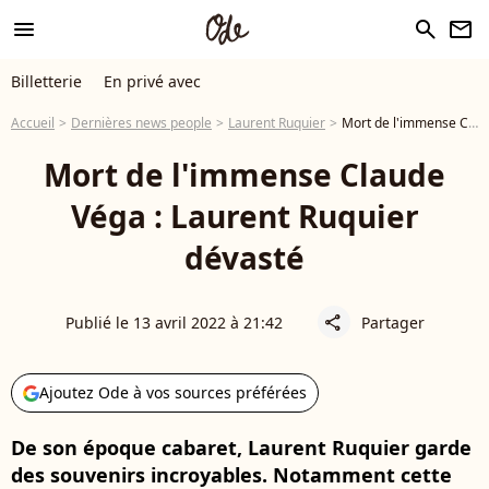
menu
search
newsletter
Billetterie
En privé avec
Accueil
Dernières news people
Laurent Ruquier
Mort de l'immense Claude Véga : Laurent Ruquier dévasté
Mort de l'immense Claude
Véga : Laurent Ruquier
dévasté
Publié le 13 avril 2022 à 21:42
Partager
share
Ajoutez Ode à vos sources préférées
De son époque cabaret, Laurent Ruquier garde
des souvenirs incroyables. Notamment cette