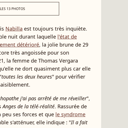
 LES 13 PHOTOS
is
Nabilla
est toujours très inquiète.
ble nuit durant laquelle
l'état de
quement détérioré
, la jolie brune de 29
ncore très angoissée pour son
021, la femme de Thomas Vergara
qu'elle ne dort quasiment plus car elle
"
toutes les deux heures
" pour vérifier
 paisiblement.
ychopathe j'ai pas arrêté de me réveiller
",
es
Anges de la télé-réalité
. Rassurée de
 à peu ses forces et que
le syndrome
le s'atténuer, elle indique : "
Il a fait