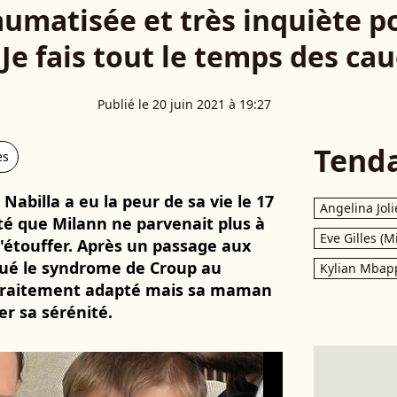
aumatisée et très inquiète po
"Je fais tout le temps des c
Publié le 20 juin 2021 à 19:27
Tend
es
 Nabilla a eu la peur de sa vie le 17
Angelina Joli
até que Milann ne parvenait plus à
Eve Gilles (M
 s'étouffer. Après un passage aux
qué le syndrome de Croup au
Kylian Mbap
n traitement adapté mais sa maman
r sa sérénité.