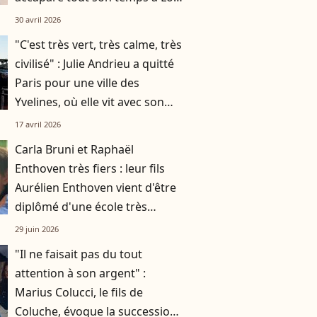
Angeles
30 avril 2026
"C'est très vert, très calme, très
civilisé" : Julie Andrieu a quitté
Paris pour une ville des
Yvelines, où elle vit avec son
mari et leurs deux enfants
17 avril 2026
Carla Bruni et Raphaël
Enthoven très fiers : leur fils
Aurélien Enthoven vient d'être
diplômé d'une école très
prestigieuse
29 juin 2026
"Il ne faisait pas du tout
attention à son argent" :
Marius Colucci, le fils de
Coluche, évoque la succession