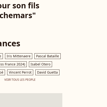
ur son fils
auchemars"
ances
e
Iris Mittenaere
Pascal Bataille
iss France 2024)
Isabel Otero
pé
Vincent Perrot
David Guetta
VOIR TOUS LES PEOPLE