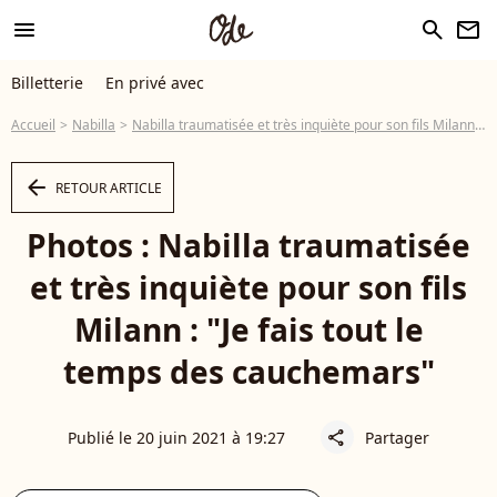
menu
search
newsletter
Billetterie
En privé avec
Accueil
Nabilla
Nabilla traumatisée et très inquiète pour son fils Milann : "Je fais tout le temps des cauchemars"
arrow_left
RETOUR ARTICLE
Photos : Nabilla traumatisée
et très inquiète pour son fils
Milann : "Je fais tout le
temps des cauchemars"
Publié le 20 juin 2021 à 19:27
Partager
share