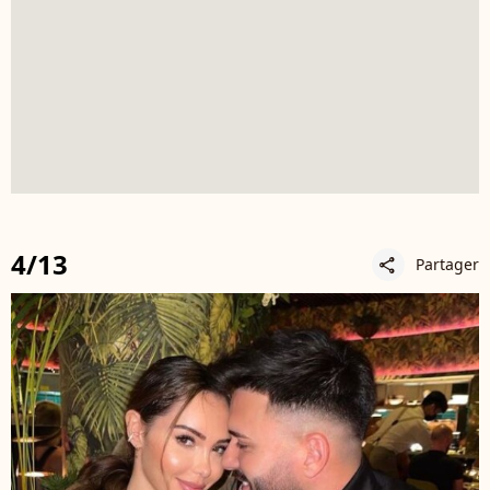
4/13
Partager
share