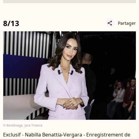
8/13
Partager
share
© BestImage, Jack Tribeca
Exclusif - Nabilla Benattia-Vergara - Enregistrement de