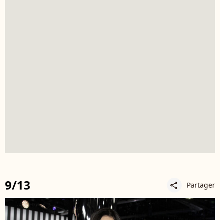
9/13
Partager
share