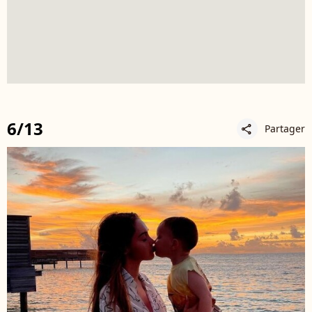
6/13
Partager
share