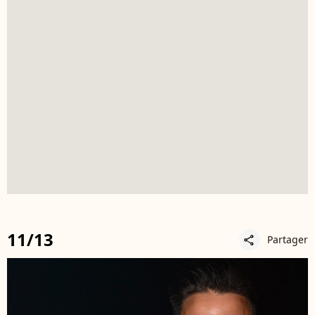
11/13
Partager
share