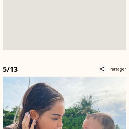
5/13
Partager
share