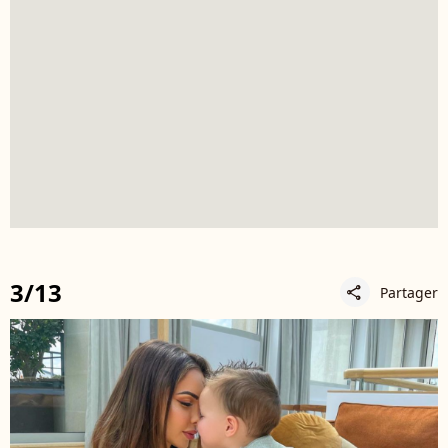
3/13
Partager
share