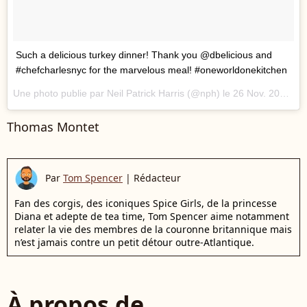
Such a delicious turkey dinner! Thank you @dbelicious and
#chefcharlesnyc for the marvelous meal! #oneworldonekitchen
Une photo publie par Neil Patrick Harris (@nph) le
26 Nov. 2015 15h50 PST
Thomas Montet
Par
Tom Spencer
|
Rédacteur
Fan des corgis, des iconiques Spice Girls, de la princesse
Diana et adepte de tea time, Tom Spencer aime notamment
relater la vie des membres de la couronne britannique mais
n’est jamais contre un petit détour outre-Atlantique.
À propos de