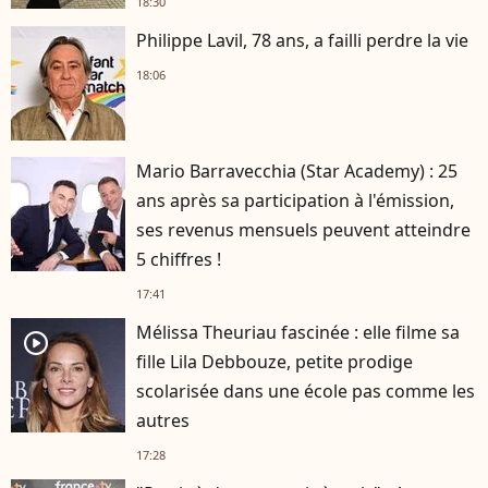
18:30
Philippe Lavil, 78 ans, a failli perdre la vie
18:06
Mario Barravecchia (Star Academy) : 25
ans après sa participation à l'émission,
ses revenus mensuels peuvent atteindre
5 chiffres !
17:41
Mélissa Theuriau fascinée : elle filme sa
player2
fille Lila Debbouze, petite prodige
scolarisée dans une école pas comme les
autres
17:28