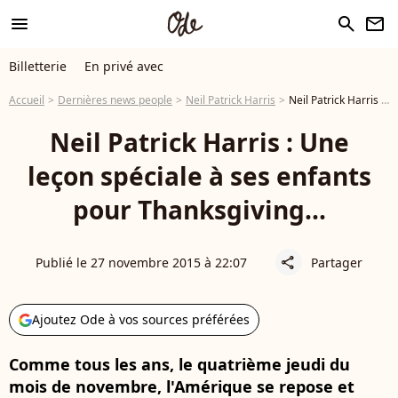
menu
search
newsletter
Billetterie
En privé avec
Accueil
Dernières news people
Neil Patrick Harris
Neil Patrick Harris : Une leçon spéciale à ses enfants pour Thanksgiving...
Neil Patrick Harris : Une
leçon spéciale à ses enfants
pour Thanksgiving...
Publié le 27 novembre 2015 à 22:07
Partager
share
Ajoutez Ode à vos sources préférées
Comme tous les ans, le quatrième jeudi du
mois de novembre, l'Amérique se repose et