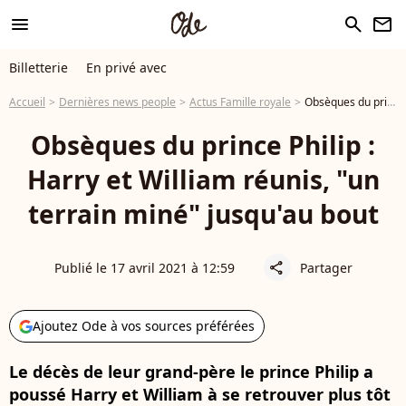
menu
search
newsletter
Billetterie
En privé avec
Accueil
Dernières news people
Actus Famille royale
Obsèques du prince Philip : Harry et William réunis, "un terrain miné" jusqu'au bout
Obsèques du prince Philip :
Harry et William réunis, "un
terrain miné" jusqu'au bout
Publié le 17 avril 2021 à 12:59
Partager
share
Ajoutez Ode à vos sources préférées
Le décès de leur grand-père le prince Philip a
poussé Harry et William à se retrouver plus tôt