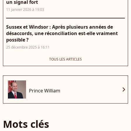
un signal fort
11 janvier 2026 à 19:03
Sussex et Windsor : Après plusieurs années de
désaccords, une réconciliation est-elle vraiment
possible ?
25 décembre 2025 à 16:11
TOUS LES ARTICLES
chevron_right
Prince William
Mots clés