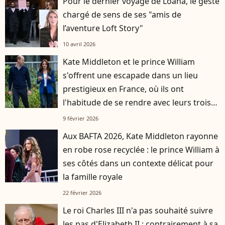
Pour le dernier voyage de Loana, le geste
chargé de sens de ses "amis de
l’aventure Loft Story"
10 avril 2026
Kate Middleton et le prince William
s'offrent une escapade dans un lieu
prestigieux en France, où ils ont
l'habitude de se rendre avec leurs trois
enfants
9 février 2026
Aux BAFTA 2026, Kate Middleton rayonne
en robe rose recyclée : le prince William à
ses côtés dans un contexte délicat pour
la famille royale
22 février 2026
Le roi Charles III n'a pas souhaité suivre
les pas d'Elizabeth II : contrairement à sa