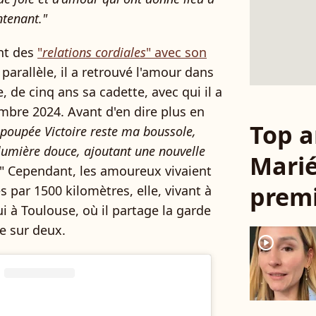
ntenant."
ent des
"
relations cordiales
" avec son
 parallèle, il a retrouvé l'amour dans
, de cinq ans sa cadette, avec qui il a
embre 2024. Avant d'en dire plus en
Top a
poupée Victoire reste ma boussole,
umière douce, ajoutant une nouvelle
Marié
" Cependant, les amoureux vivaient
premi
s par 1500 kilomètres, elle, vivant à
 à Toulouse, où il partage la garde
ne sur deux.
player2