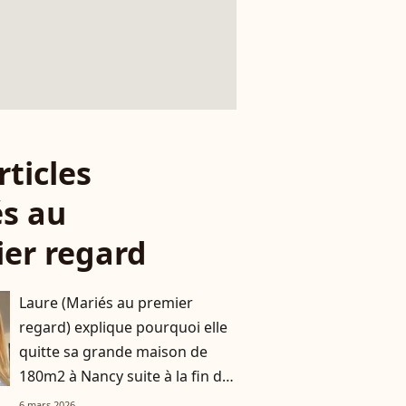
rticles
s au
er regard
Laure (Mariés au premier
regard) explique pourquoi elle
quitte sa grande maison de
180m2 à Nancy suite à la fin de
son histoire avec Matthieu
6 mars 2026