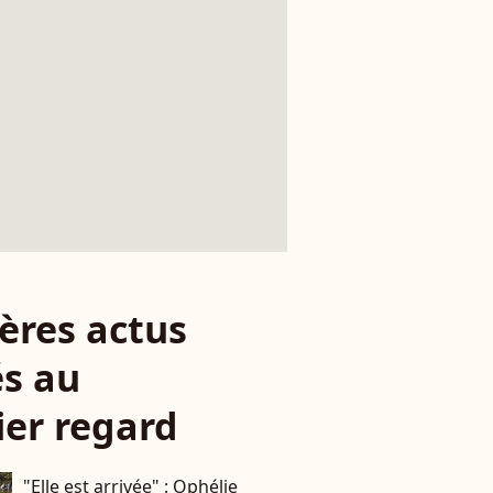
ères actus
s au
er regard
"Elle est arrivée" : Ophélie