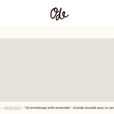
é
MAPR 2026
"On emménage enfin ensemble" : Grande nouvelle pour ce candidat de Mariés au premie