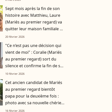
Sept mois après la fin de son
histoire avec Matthieu, Laure
(Mariés au premier regard) va
quitter leur maison familiale de
180m2 : elle a trouvé son
20 février 2026
nouveau logement
"Ce n’est pas une décision qui
vient de moi" : Coralie (Mariés
au premier regard) sort du
silence et confirme la fin de son
couple
10 février 2026
Cet ancien candidat de Mariés
au premier regard bientôt
papa pour la deuxième fois :
photo avec sa nouvelle chérie
pour officialiser
16 février 2026