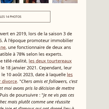
 LES 14 PHOTOS
vert en 2019, lors de la saison 3 de
. À l'époque promoteur immobilier
ine
, une fonctionnaire de deux ans
atible à 78% selon les experts.
 télé-réalité,
les deux tourtereaux
, le 18 janvier 2021. Cependant, leur
 le 10 août 2023, date à laquelle
les
 divorce
. "
Chers amis et followers, c'est
et moi avons pris la décision de mettre
. Puis de poursuivre : "
Je ne vis pas ces
hec mais plutôt comme une réussite
e joie et d'amour qui ont donné lieu à