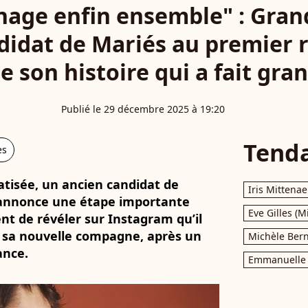
ge enfin ensemble" : Gran
didat de Mariés au premier 
de son histoire qui a fait gra
Publié le 29 décembre 2025 à 19:20
Tend
es
tisée, un ancien candidat de
Iris Mittenae
 annonce une étape importante
Eve Gilles (M
ent de révéler sur Instagram qu’il
 sa nouvelle compagne, après un
Michèle Bern
ance.
Emmanuelle 