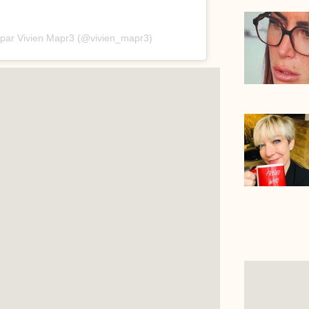
 par Vivien Mapr3 (@vivien_mapr3)