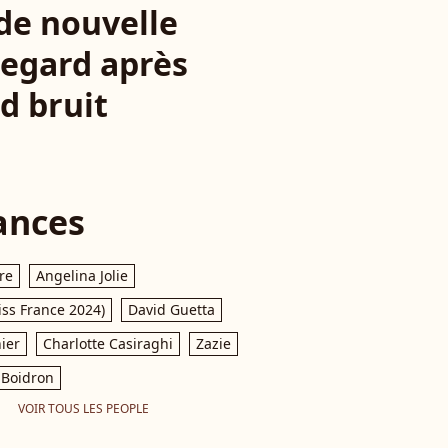
de nouvelle
regard après
nd bruit
ances
re
Angelina Jolie
iss France 2024)
David Guetta
ier
Charlotte Casiraghi
Zazie
Boidron
VOIR TOUS LES PEOPLE