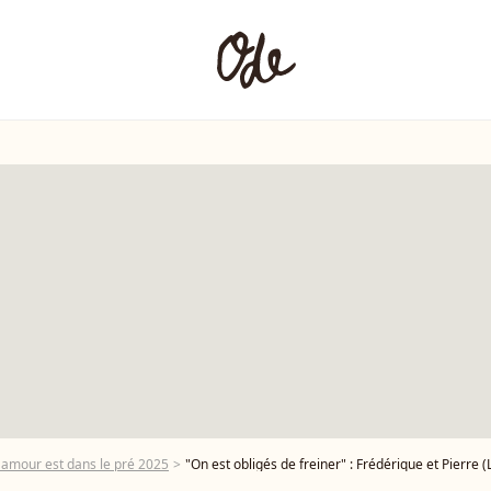
'amour est dans le pré 2025
"On est obligés de freiner" : Frédérique et Pierre (L'amour est dans le pré) d