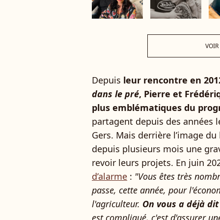
VOIR
Depuis
leur rencontre en 201
dans le pré
, Pierre et Frédéri
plus emblématiques du pro
partagent depuis des années le
Gers. Mais derrière l’image du 
depuis plusieurs mois une gra
revoir leurs projets. En juin 20
d’alarme
:
"Vous êtes très nom
passe, cette année, pour l'économ
l'agriculteur.
On vous a déjà dit
est compliqué, c'est d'assurer u