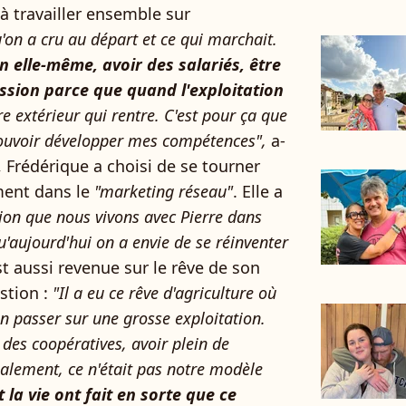
 à travailler ensemble sur
u'on a cru au départ et ce qui marchait.
on elle-même, avoir des salariés, être
sion parce que quand l'exploitation
e extérieur qui rentre. C'est pour ça que
 pouvoir développer mes compétences",
a-
e, Frédérique a choisi de se tourner
ment dans le
"marketing réseau"
. Elle a
tion que nous vivons avec Pierre dans
qu'aujourd'hui on a envie de se réinventer
st aussi revenue sur le rêve de son
stion :
"Il a eu ce rêve d'agriculture où
ion passer sur une grosse exploitation.
 des coopératives, avoir plein de
inalement, ce n'était pas notre modèle
 la vie ont fait en sorte que ce