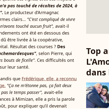
n'a pas touché de récoltes de 2024, à
".
Le producteur d’Armagnac
ermes clairs…
"C'est compliqué de vivre
n'avons touché aucun fruit",
avait-il
rendements ont été en dessous des
 dû être livrée à la coopérative,
vital. Résultat des courses ?
Des
Top a
auchemardesques"
, selon Pierre, qui
L'Amo
s bouts de ficelle"
. Ces difficultés ont
sur leur santé.
dans 
 tandis que
Frédérique, elle, a reconnu
ge.
"Ça ne m'étonne pas, ça fait deux
t pas le temps passer",
avait-elle
nces à Mimizan, elle a pris la parole
t, pour expliquer qu’il devenait