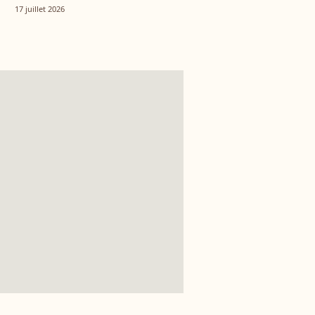
mal se terminer pour moi"
17 juillet 2026