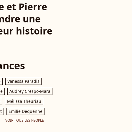
e et Pierre
endre une
eur histoire
ances
e
Vanessa Paradis
le
Audrey Crespo-Mara
o
Mélissa Theuriau
t
Emilie Dequenne
VOIR TOUS LES PEOPLE