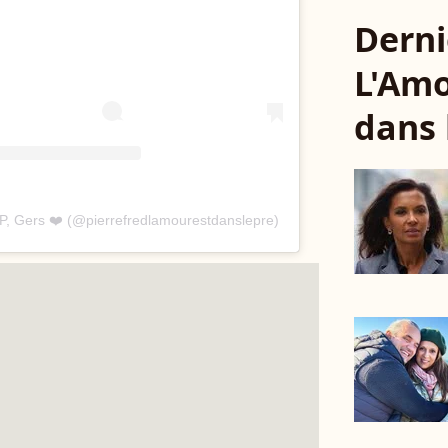
Derni
L'Amo
dans 
DP, Gers ❤️ (@pierrefredlamourestdanslepre)