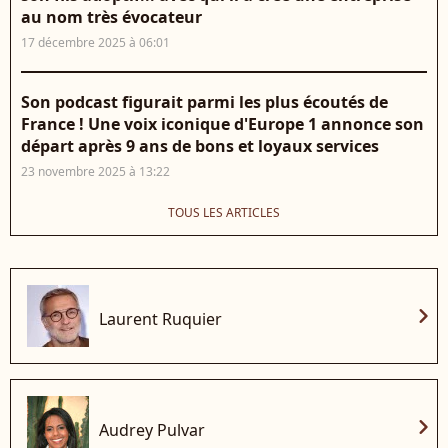
au nom très évocateur
17 décembre 2025 à 06:01
Son podcast figurait parmi les plus écoutés de
France ! Une voix iconique d'Europe 1 annonce son
départ après 9 ans de bons et loyaux services
23 novembre 2025 à 13:22
TOUS LES ARTICLES
chevron_right
Laurent Ruquier
chevron_right
Audrey Pulvar