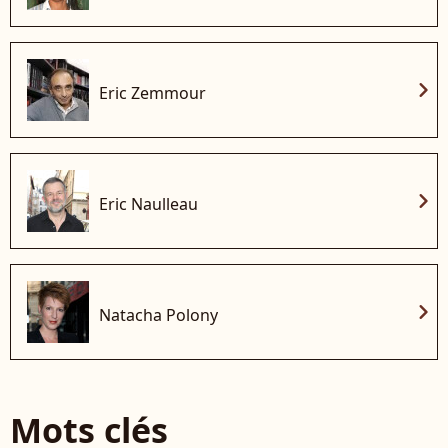
chevron_right
Eric Zemmour
chevron_right
Eric Naulleau
chevron_right
Natacha Polony
Mots clés