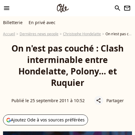
menu
search
newsletter
Billetterie
En privé avec
Accueil
Dernières news people
Christophe Hondelatte
On n'est pas couché : Clash interminable entre Hondelatte, Polony... et Ruquier
On n'est pas couché : Clash
interminable entre
Hondelatte, Polony... et
Ruquier
Publié le 25 septembre 2011 à 10:52
Partager
share
Ajoutez Ode à vos sources préférées