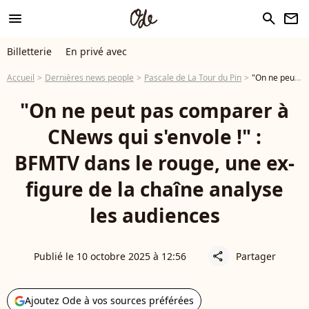
menu
search
newsletter
Billetterie
En privé avec
Accueil
Dernières news people
Pascale de La Tour du Pin
"On ne peut pas comparer à CNews qui s'envole !" : BFMTV dans le rouge, une ex-figure de la chaîne analyse les audiences
"On ne peut pas comparer à
CNews qui s'envole !" :
BFMTV dans le rouge, une ex-
figure de la chaîne analyse
les audiences
Publié le 10 octobre 2025 à 12:56
Partager
share
Ajoutez Ode à vos sources préférées