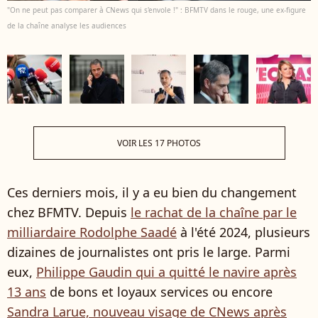
"On ne peut pas comparer à CNews qui s'envole !" : BFMTV dans le rouge, une ex-figure
de la chaîne analyse les audiences
VOIR LES 17 PHOTOS
Ces derniers mois, il y a eu bien du changement
chez BFMTV. Depuis
le rachat de la chaîne par le
milliardaire Rodolphe Saadé
à l'été 2024, plusieurs
dizaines de journalistes ont pris le large. Parmi
eux,
Philippe Gaudin qui a quitté le navire après
13 ans
de bons et loyaux services ou encore
Sandra Larue, nouveau visage de CNews après