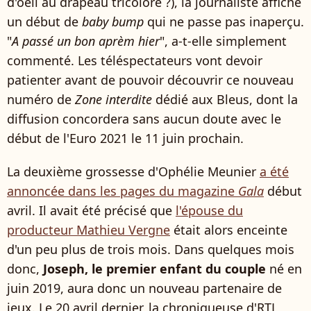
d'oeil au drapeau tricolore ?), la journaliste affiche
un début de
baby bump
qui ne passe pas inaperçu.
"
A passé un bon aprèm hier
", a-t-elle simplement
commenté. Les téléspectateurs vont devoir
patienter avant de pouvoir découvrir ce nouveau
numéro de
Zone interdite
dédié aux Bleus, dont la
diffusion concordera sans aucun doute avec le
début de l'Euro 2021 le 11 juin prochain.
La deuxième grossesse d'Ophélie Meunier
a été
annoncée dans les pages du magazine
Gala
début
avril. Il avait été précisé que
l'épouse du
producteur Mathieu Vergne
était alors enceinte
d'un peu plus de trois mois. Dans quelques mois
donc,
Joseph, le premier enfant du couple
né en
juin 2019, aura donc un nouveau partenaire de
jeux. Le 20 avril dernier, la chroniqueuse d'RTL