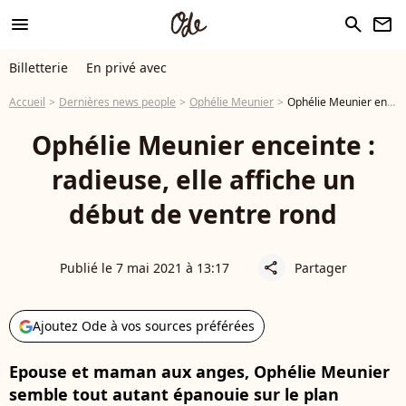
menu
search
newsletter
Billetterie
En privé avec
Accueil
Dernières news people
Ophélie Meunier
Ophélie Meunier enceinte : radieuse, elle affiche un début de ventre rond
Ophélie Meunier enceinte :
radieuse, elle affiche un
début de ventre rond
Publié le 7 mai 2021 à 13:17
Partager
share
Ajoutez Ode à vos sources préférées
Epouse et maman aux anges, Ophélie Meunier
semble tout autant épanouie sur le plan