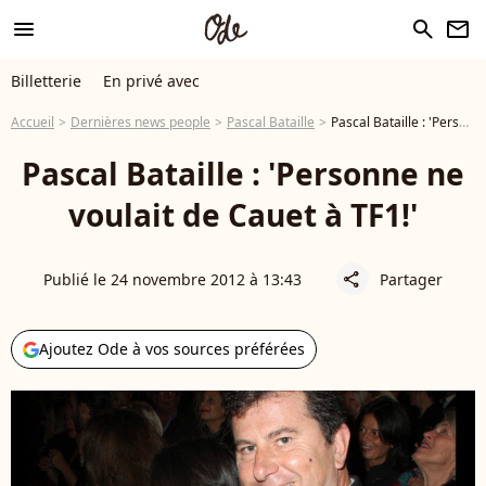
menu
search
newsletter
Billetterie
En privé avec
Accueil
Dernières news people
Pascal Bataille
Pascal Bataille : 'Personne ne voulait de Cauet à TF1!'
Pascal Bataille : 'Personne ne
voulait de Cauet à TF1!'
Publié le 24 novembre 2012 à 13:43
Partager
share
Ajoutez Ode à vos sources préférées