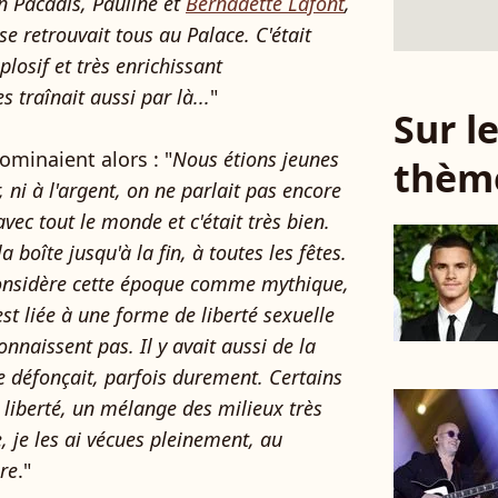
in Pacadis, Pauline et
Bernadette Lafont
,
e retrouvait tous au Palace. C'était
losif et très enrichissant
 traînait aussi par là...
"
Sur 
ominaient alors : "
Nous étions jeunes
thèm
, ni à l'argent, on ne parlait pas encore
vec tout le monde et c'était très bien.
la boîte jusqu'à la fin, à toutes les fêtes.
considère cette époque comme mythique,
 est liée à une forme de liberté sexuelle
nnaissent pas. Il y avait aussi de la
e défonçait, parfois durement. Certains
e liberté, un mélange des milieux très
 je les ai vécues pleinement, au
re
."