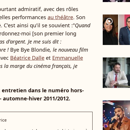
ourtant admiratif, avec des rôles
belles performances
au théâtre
. Son
player2
. C'est ainsi qu'il se souvient :"
Quand
rdonnez-moi [son premier long
pas d'argent. Je me suis dit :
ore !
Bye Bye Blondie
, le nouveau film
avec
Béatrice Dalle
et
Emmanuelle
s la marge du cinéma français, je
et entretien dans le numéro hors-
 automne-hiver 2011/2012.
rice