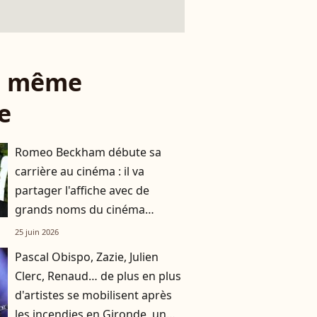
le même
e
Romeo Beckham débute sa
carrière au cinéma : il va
partager l'affiche avec de
grands noms du cinéma
français, dont Catherine
25 juin 2026
Deneuve
Pascal Obispo, Zazie, Julien
Clerc, Renaud… de plus en plus
d'artistes se mobilisent après
les incendies en Gironde, un