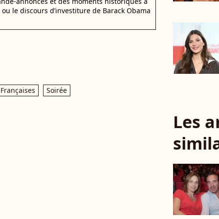
bande-annonces et des moments historiques à
d ou le discours d’investiture de Barack Obama
 Françaises
Soirée
Les a
simil