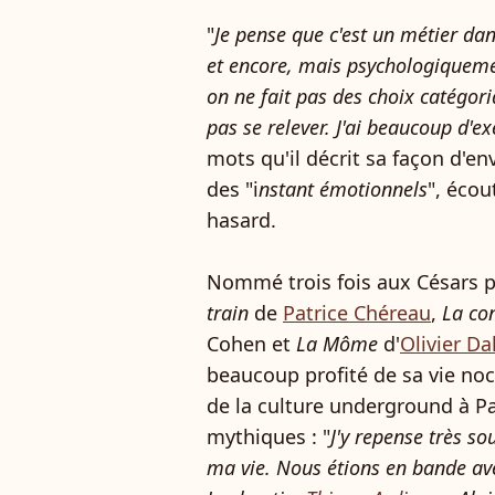
"
Je pense que c'est un métier d
et encore, mais psychologiquement
on ne fait pas des choix catégori
pas se relever. J'ai beaucoup d'
mots qu'il décrit sa façon d'env
des "i
nstant émotionnels
", écou
hasard.
Nommé trois fois aux Césars 
train
de
Patrice Chéreau
,
La co
Cohen et
La Môme
d'
Olivier D
beaucoup profité de sa vie no
de la culture underground à Par
mythiques : "
J'y repense très so
ma vie. Nous étions en bande ave