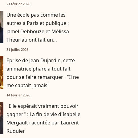
spéciale
21 février 2026
Une école pas comme les
autres à Paris et publique :
Jamel Debbouze et Mélissa
Theuriau ont fait un
compromis pour leurs enfants
31 juillet 2026
Léon et Lila
Eprise de Jean Dujardin, cette
animatrice phare a tout fait
pour se faire remarquer : "Il ne
me captait jamais"
14 février 2026
"Elle espérait vraiment pouvoir
gagner" : La fin de vie d'Isabelle
Mergault racontée par Laurent
Ruquier