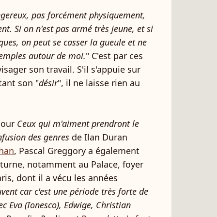
angereux, pas forcément physiquement,
. Si on n'est pas armé très jeune, et si
ques, on peut se casser la gueule et ne
exemples autour de moi.
" C'est par ces
isager son travail. S'il s'appuie sur
tant son "
désir
", il ne laisse rien au
pour
Ceux qui m'aiment prendront le
nfusion des genres
de Ilan Duran
ahan
, Pascal Greggory a également
cturne, notamment au Palace, foyer
is, dont il a vécu les années
uvent car c'est une période très forte de
c Eva (Ionesco), Edwige, Christian