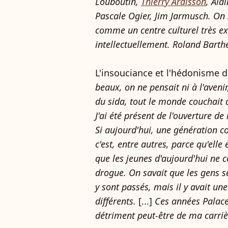
Louboutin,
Thierry Ardisson
, Ala
Pascale Ogier, Jim Jarmusch. On s
comme un centre culturel très exp
intellectuellement. Roland Barthes
L'insouciance et l'hédonisme d
beaux, on ne pensait ni à l'avenir
du sida, tout le monde couchait a
J'ai été présent de l'ouverture de 
Si aujourd'hui, une génération 
c'est, entre autres, parce qu'elle
que les jeunes d'aujourd'hui ne co
drogue. On savait que les gens s
y sont passés, mais il y avait un
différents.
[...]
Ces années Palace,
détriment peut-être de ma carriè