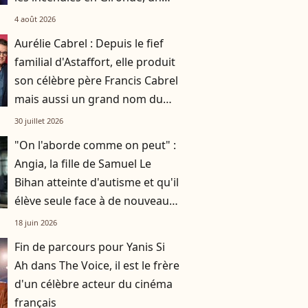
grand concert caritatif
4 août 2026
annoncé
Aurélie Cabrel : Depuis le fief
familial d'Astaffort, elle produit
son célèbre père Francis Cabrel
mais aussi un grand nom du
cinéma
30 juillet 2026
"On l'aborde comme on peut" :
Angia, la fille de Samuel Le
Bihan atteinte d'autisme et qu'il
élève seule face à de nouveaux
défis
18 juin 2026
Fin de parcours pour Yanis Si
Ah dans The Voice, il est le frère
d'un célèbre acteur du cinéma
français